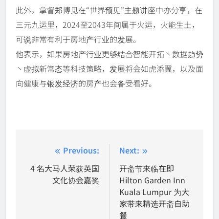
此外，拿督郑博见在“世界预见”主题讲座中亦分享，在
三元九运里，2024至2043年间属于火运，火能生土，
可说非常有利于房地产行业的发展。
他表示，如果房地产行业更够结合智能开拓丶数据趋势
丶虚拟新常态等科技策略，发展将会如虎添翼，以及面
向健康与银发经济的房产也会备受看好。
Post
Previous:
Next:
navigation
4 名大马人荣获英国
开斋节来临在即
文化协会嘉奖
Hilton Garden Inn
Kuala Lumpur 为大
家带来精选开斋自助
餐