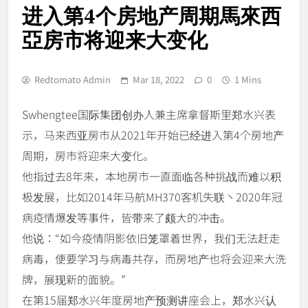
进入第4个房地产周期馬來西
亞房市将迎来大变化
Redtomato Admin
Mar 18, 2022
0
1 Mins
Swhengtee国际集团创办人兼主席拿督斯里郑水兴表
示，马来西亚房市从2021年开始已经进入第4个房地产
周期，房市将迎来大变化。
他指过去8年来，本地房市一直面临各种挑战而难以积
极发展，比如2014年马航MH370客机失联丶2020年冠
病疫情爆发等事件，皆带来了颇大的冲击。
他说：“如今疫情阴影依旧笼罩着世界，我们无法赶走
病毒，便要学习与病毒共存，而房地产也将会迎来大洗
牌，展现新的面貌。”
在第15届郑水兴年度房地产预测讲座会上，郑水兴认