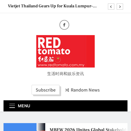
Skip
Vietjet Thailand Gears Up for Kuala Lumpur–
to
Bangkok Service Launch on9 October
content
Epson reinvents affordable printing with next-
generation EcoTank Series
Couture Fashion Week Malaysia 2026– Press
Conference
MBEW 2026 Unites Global Stakeholders to Shape
the Future of Business Events
Vietjet Thailand Gears Up for Kuala Lumpur–
Bangkok Service Launch on9 October
Epson reinvents affordable printing with next-
generation EcoTank Series
生活时尚和娱乐资讯
Couture Fashion Week Malaysia 2026– Press
Conference
Subscribe
Random News
MENU
MBEW 2026 Unites Global Stakeholders t