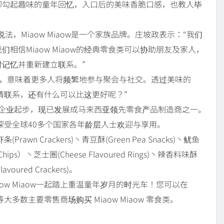
即勾起趣味的童年回忆，入口后的美味香脆口感，也教人毕
的说法，Miaow Miaow是一个家族品牌。庄坡政表示：“我们
相信Miaow Miaow的经典零食类可以协助朋友及家人，
记忆并重新建立联系。”
除，意味着更多人将频繁地参与聚会与社交。透过美味的
进感情联系，还有什么可以比这更好呢？”
始以家族企业起步，现已发展成马来西亚领先零食产品制造商之一。
牌，深受全球40多个国家各年龄层人士欢迎与享用。
wn Crackers)丶青豆酥(Green Pea Snacks)丶鱿鱼
ato Chips）丶芝士圈(Cheese Flavoured Rings)丶辣香料味酥
lavoured Crackers)。
w Miaow一起踏上重温童年岁月的时光车！您可以在
tore 等大多数主要零售商场购买 Miaow Miaow 零食类。