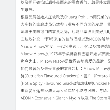
以及撕开铝箔纸后扑鼻而来的零食香气，总是能立
生难忘。
根据品牌创始人庄坡政及Chuang Poh Lim两兄弟
大多数的家庭成员仍然参与业务不同方面的发展，我们
沉浸于美味可口的零食之际，也能共享彼此美好儿时
庄坡政补充：“即将来临的佳节假期以及MCO的解
Miaow Miaow零食，一起分享彼此回忆以及增
Miaow Miaow从1975年于柔佛峇株巴辖开
迄今为止，Miaow Miaow是世界各地喜爱的品
他们最著名及最受喜爱的零食包括：Miaow Miaow虾条(Pra
鲜(Cuttlefish Flavoured Crackers)丶薯片（Pot
(Hot & Spicy Flavoured Snacks)和鸡味鲜(Chicken F
重新发掘这些经典大马人童年的小吃与风味，与Miao
AEON丶Econsave丶Giant丶Mydin 以及 The S