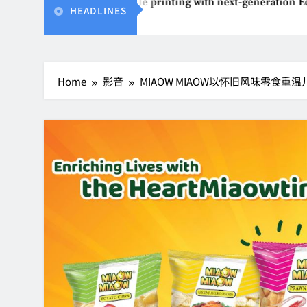
son reinvents affordable printing with next-generation EcoTan
HEADLINES
Aug 4, 2026
Home
影音
MIAOW MIAOW以怀旧风味零食重