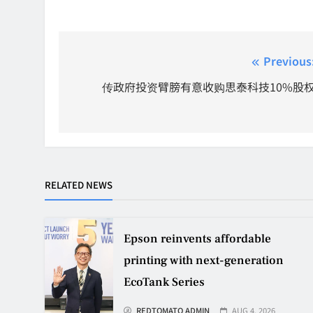
Post
Previous
navigation
传政府投资臂膀有意收购思泰科技10%股
RELATED NEWS
Epson reinvents affordable
printing with next-generation
EcoTank Series
REDTOMATO ADMIN
AUG 4, 2026