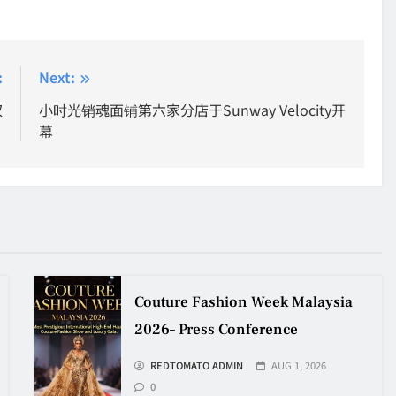
:
Next:
权
小时光销魂面铺第六家分店于Sunway Velocity开
幕
Couture Fashion Week Malaysia
2026– Press Conference
REDTOMATO ADMIN
AUG 1, 2026
0