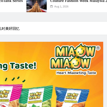
k Series
Couture Fashion Week Malaysia 2026–
Aug 1, 2026
温儿时美好回忆