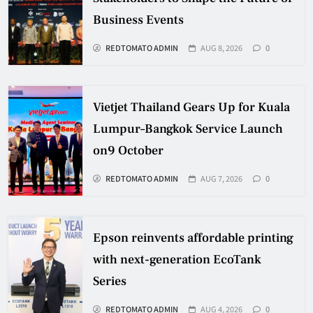
Business Events
REDTOMATO ADMIN
AUG 8, 2026
0
Vietjet Thailand Gears Up for Kuala
Lumpur–Bangkok Service Launch
on9 October
REDTOMATO ADMIN
AUG 7, 2026
0
Epson reinvents affordable printing
with next-generation EcoTank
Series
REDTOMATO ADMIN
AUG 4, 2026
0