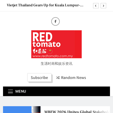
Skip
Vietjet Thailand Gears Up for Kuala Lumpur–
to
Bangkok Service Launch on9 October
content
Epson reinvents affordable printing with next-
generation EcoTank Series
Couture Fashion Week Malaysia 2026– Press
Conference
MBEW 2026 Unites Global Stakeholders to Shape
the Future of Business Events
Vietjet Thailand Gears Up for Kuala Lumpur–
Bangkok Service Launch on9 October
Epson reinvents affordable printing with next-
generation EcoTank Series
生活时尚和娱乐资讯
Couture Fashion Week Malaysia 2026– Press
Conference
Subscribe
Random News
MENU
MBEW 2026 Unites Global Stakeholders 