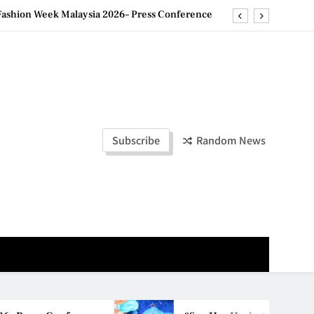
ld Stories” 为马来西亚妈妈提供分享剖腹产复原历程的空间
创历史纪录 见证马来西亚房地产经纪行业蓬勃发展
e printing with next-generation EcoTank Series
ashion Week Malaysia 2026– Press Conference
ld Stories” 为马来西亚妈妈提供分享剖腹产复原历程的空间
Subscribe
Random News
创历史纪录 见证马来西亚房地产经纪行业蓬勃发展