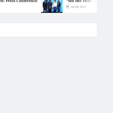
rence
“See Her Heal – 1,000 Untold 
Jul 30, 2026