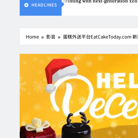
s affordable printing with next-generation EcoTank Series
HEADLINES
Home
影音
蛋糕外送平台EatCakeToday.c