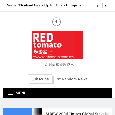
Skip
Vietjet Thailand Gears Up for Kuala Lumpur–
to
Bangkok Service Launch on9 October
content
Epson reinvents affordable printing with next-
generation EcoTank Series
Couture Fashion Week Malaysia 2026– Press
Conference
MBEW 2026 Unites Global Stakeholders to Shape
the Future of Business Events
Vietjet Thailand Gears Up for Kuala Lumpur–
Bangkok Service Launch on9 October
Epson reinvents affordable printing with next-
generation EcoTank Series
生活时尚和娱乐资讯
Couture Fashion Week Malaysia 2026– Press
Conference
Subscribe
Random News
MENU
MBEW 2026 Unites Global Stakeholders