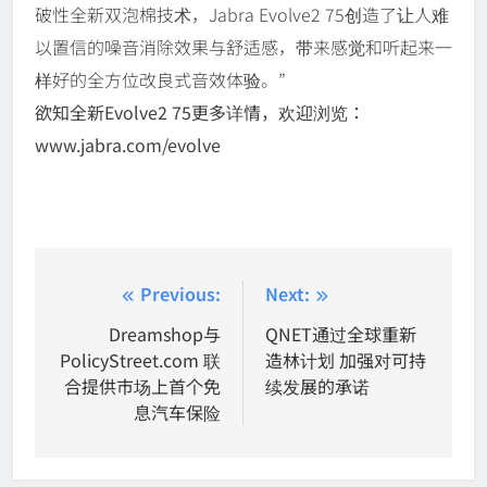
破性全新双泡棉技术，Jabra Evolve2 75创造了让人难
以置信的噪音消除效果与舒适感，带来感觉和听起来一
样好的全方位改良式音效体验。”
欲知全新Evolve2 75更多详情，欢迎浏览：
www.jabra.com/evolve
Post
Previous:
Next:
navigation
Dreamshop与
QNET通过全球重新
PolicyStreet.com 联
造林计划 加强对可持
合提供市场上首个免
续发展的承诺
息汽车保险