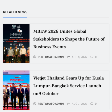
RELATED NEWS
MBEW 2026 Unites Global
Stakeholders to Shape the Future of
Business Events
REDTOMATO ADMIN
AUG 8, 2026
0
Vietjet Thailand Gears Up for Kuala
Lumpur–Bangkok Service Launch
on9 October
REDTOMATO ADMIN
AUG 7, 2026
0