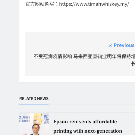
官方网站购买：https://www.timahwhiskey.my/
Post
Previous
navigation
不受冠病疫情影响 马来西亚直销业明年将保持
RELATED NEWS
Epson reinvents affordable
printing with next-generation