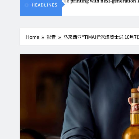
pson reinvents affordable printing with next-generation EcoTa
HEADLINES
Aug 4, 2026
Home
影音
马来西亚“TIMAH”泥煤威士忌 10月