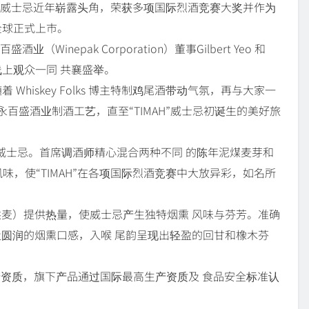
泥煤威士忌近年崭露头角，荣获多项国际烈酒竞赛大奖并作为
全球正式上市。
inepak Corporation）董事Gilbert Yeo 和
和线上观众一同 共襄盛举。
Whiskey Folks 博主特制鸡尾酒带动气氛，再与大家一
 永百盛酒业制酒工艺，直至“TIMAH”威士忌初诞生的美好旅
荣的威士忌。首席调酒师精心混合两种不同 的陈年泥煤麦芽和
，使“TIMAH”在各项国际烈酒竞赛中大放异彩，如名所
烘麦）提供热量，使威士忌产生独特烟熏 风味与芬芳。准确
及圆润的烟熏口感，入喉 尾韵呈现出轻盈的回甘和橡木芬
备优秀生产资质，旗下产品通过国际最高生产资质及 食品安全标准认