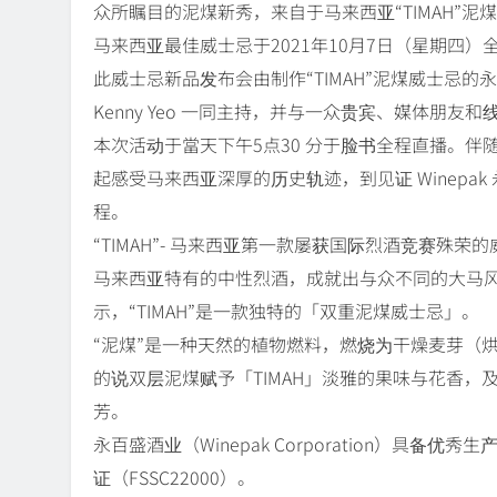
众所瞩目的泥煤新秀，来自于马来西亚“TIMAH”
马来西亚最佳威士忌于2021年10月7日（星期四）
此威士忌新品发布会由制作“TIMAH”泥煤威士忌的永百盛酒业（W
Kenny Yeo 一同主持，并与一众贵宾、媒体朋友
本次活动于當天下午5点30 分于脸书全程直播。伴随着 
起感受马来西亚深厚的历史轨迹，到见证 Winepak
程。
“TIMAH”- 马来西亚第一款屡获国际烈酒竞赛殊
马来西亚特有的中性烈酒，成就出与众不同的大马风味
示，“TIMAH”是一款独特的「双重泥煤威士忌」。
“泥煤”是一种天然的植物燃料，燃烧为干燥麦芽（
的说双层泥煤赋予「TIMAH」淡雅的果味与花香，
芳。
永百盛酒业（Winepak Corporation）具
证（FSSC22000）。