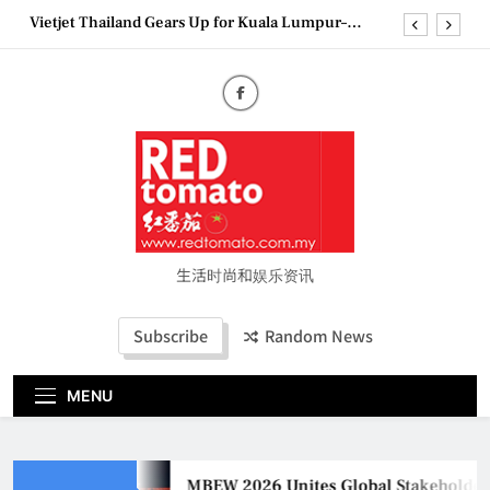
Skip
Vietjet Thailand Gears Up for Kuala Lumpur–
to
Bangkok Service Launch on9 October
content
Epson reinvents affordable printing with next-
generation EcoTank Series
Couture Fashion Week Malaysia 2026– Press
Conference
MBEW 2026 Unites Global Stakeholders to Shape
the Future of Business Events
Vietjet Thailand Gears Up for Kuala Lumpur–
Bangkok Service Launch on9 October
Epson reinvents affordable printing with next-
generation EcoTank Series
生活时尚和娱乐资讯
Couture Fashion Week Malaysia 2026– Press
Conference
Subscribe
Random News
MENU
MBEW 2026 Unites Global Stakeholders 