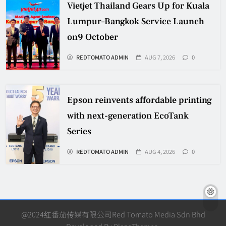
Vietjet Thailand Gears Up for Kuala
Lumpur–Bangkok Service Launch
on9 October
REDTOMATO ADMIN
AUG 7, 2026
0
Epson reinvents affordable printing
with next-generation EcoTank
Series
REDTOMATO ADMIN
AUG 4, 2026
0
@2024红番茄传媒有限公司Red Tomato Media Sdn Bhd