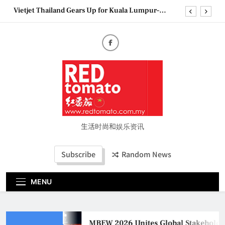
Skip
Vietjet Thailand Gears Up for Kuala Lumpur–
to
Bangkok Service Launch on9 October
content
Epson reinvents affordable printing with next-
generation EcoTank Series
Couture Fashion Week Malaysia 2026– Press
Conference
MBEW 2026 Unites Global Stakeholders to Shape
the Future of Business Events
Vietjet Thailand Gears Up for Kuala Lumpur–
Bangkok Service Launch on9 October
Epson reinvents affordable printing with next-
generation EcoTank Series
生活时尚和娱乐资讯
Couture Fashion Week Malaysia 2026– Press
Conference
Subscribe
Random News
MENU
MBEW 2026 Unites Global Stakeholders