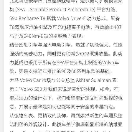
此更新版豪华四门五座旗舰轿车，是依据可扩展模块架
构 (SPA – Scalable Product Architecture) 平台打造。
S90 Recharge T8 搭载 Volvo Drive-E 动力总成，配备
T8双增压汽油引擎及可充电锂离子电池，有效输出407
马力及640Nm扭矩的卓越动力表现。
结合四缸引擎与强大电动引擎，造就了功能强大、性能
强劲的驾驶动力，同时更有助减少CO2碳排放量。此动
力总成也采用于所有在SPA平台架构上制造的Volvo车
款，更是支撑近年推出的90及60系列车款的基础。
大马 Volvo Car 市场与公关总监 Akhtar Sulaiman 表
示：“Volvo S90 对我们来说是豪华的体现，如今，在
重注活力的设计之下，我们希望重新定义时尚驾控的概
念，并展示豪华是如何也能等同于安全的卓越特点。
从镀铬外表、更精致的装饰，再到焕然新生的车厢及整
洁利落的外观设计，此轿车美学彻底彰显斯堪的纳维亚