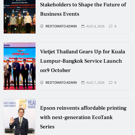
Stakeholders to Shape the Future of
Business Events
REDTOMATO ADMIN
AUG 8, 2026
0
Vietjet Thailand Gears Up for Kuala
Lumpur–Bangkok Service Launch
on9 October
REDTOMATO ADMIN
AUG 7, 2026
0
Epson reinvents affordable printing
with next-generation EcoTank
Series