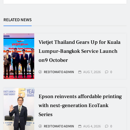
RELATED NEWS
Vietjet Thailand Gears Up for Kuala
Lumpur–Bangkok Service Launch
on9 October
REDTOMATO ADMIN
AUG 7, 2026
0
Epson reinvents affordable printing
with next-generation EcoTank
Series
REDTOMATO ADMIN
AUG 4, 2026
0