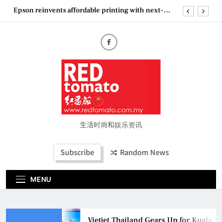
Skip
Epson reinvents affordable printing with next-
to
generation EcoTank Series
content
Couture Fashion Week Malaysia 2026– Press
Conference
“See Her Heal – 1,000 Untold Stories” 为马来西亚
妈妈提供分享剖腹产复原历程的空间
Vietjet Thailand Gears Up for Kuala Lumpur–
Bangkok Service Launch on9 October
Epson reinvents affordable printing with next-
generation EcoTank Series
Couture Fashion Week Malaysia 2026– Press
Conference
生活时尚和娱乐资讯
“See Her Heal – 1,000 Untold Stories” 为马来西亚
妈妈提供分享剖腹产复原历程的空间
Subscribe
Random News
MENU
Vietjet Thailand Gears Up for Kuala 