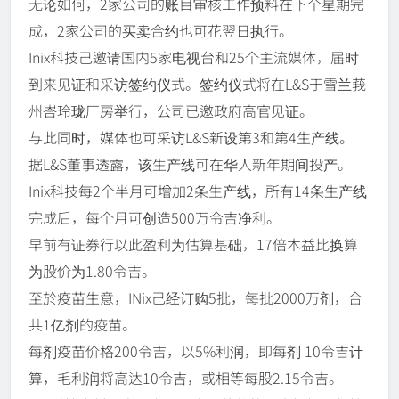
无论如何，2家公司的账目审核工作预料在下个星期完
成，2家公司的买卖合约也可花翌日执行。
Inix科技己邀请国内5家电视台和25个主流媒体，届时
到来见证和采访签约仪式。签约仪式将在L&S于雪兰莪
州峇玲珑厂房举行，公司已邀政府高官见证。
与此同时，媒体也可采访L&S新设第3和第4生产线。
据L&S董事透露，该生产线可在华人新年期间投产。
Inix科技每2个半月可增加2条生产线，所有14条生产线
完成后，每个月可创造500万令吉净利。
早前有证券行以此盈利为估算基础，17倍本益比换算
为股价为1.80令吉。
至於疫苗生意，INix己经订购5批，每批2000万剂，合
共1亿剂的疫苗。
每剂疫苗价格200令吉，以5%利润，即每剂 10令吉计
算，毛利润将高达10令吉，或相等每股2.15令吉。