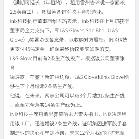
（满期可延长10年租约），租用雪州峇玲珑一家面积
2.5英亩工厂，积极筹备进军胶手套制造业。
Inix科技执行董事西华古玛表示，Inix科技在上月初获得
董事局全力支持下，和L&S Gloves Sdn Bhd（L&S
Glove）,签署协议备忘录，以收购对方股权，INIX科技
更支付45%定金，确保最终协议能够如期落实。
L&S Glove目前有2条生产线投产，根据该公司董事张
育
梁透露，在签下新的租约後，L&S Glove和Inix Glove能
够在下个月增添2条新生产线。
他说，在未来，两家公司可以每3个月增加2条生产线
，直至完全落实14条生产线为止。
INIX科技主席丹斯里赛莫哈末尤索夫指出，INIX决定租
用该工厂，迅速增设2条生产线，证明集团进军胶手套
制造业的决心和坚定承诺，未来12个月我们将扩充至