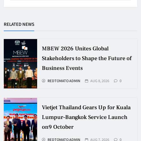
RELATED NEWS
MBEW 2026 Unites Global
Stakeholders to Shape the Future of
Business Events
REDTOMATO ADMIN
AUG 8, 2026
0
Vietjet Thailand Gears Up for Kuala
Lumpur–Bangkok Service Launch
on9 October
REDTOMATO ADMIN
AUG 7, 2026
0