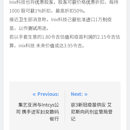
Inix科技也将优惠股东，股东可获价格优惠折扣，每持
1000 股可获1%折扣，最高折扣50%。
接近卫生部消息称，Inix科技己获批准进口1万剂疫
苗，以作测试用途。
若以手套生意的1.80令吉估值和疫苗利润的2.15令吉估
算，inix科技 未来价值或达3.95令吉。
Post
Previous:
Next:
navigation
集艺亚洲与Intcys公
获3新冠疫苗供应 艾
司 携手进军妇女数码
尼斯向药剂监管局登
银行
记