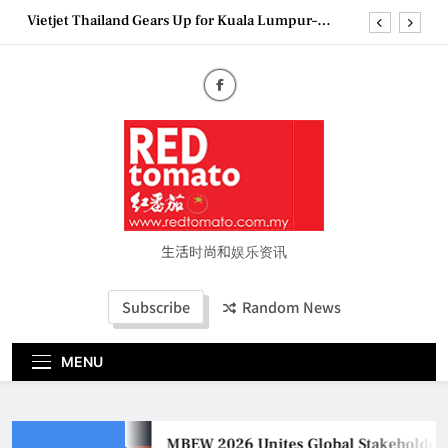
Skip
Vietjet Thailand Gears Up for Kuala Lumpur–
to
Bangkok Service Launch on9 October
content
Epson reinvents affordable printing with next-
generation EcoTank Series
Couture Fashion Week Malaysia 2026– Press
Conference
MBEW 2026 Unites Global Stakeholders to Shape
the Future of Business Events
Vietjet Thailand Gears Up for Kuala Lumpur–
Bangkok Service Launch on9 October
Epson reinvents affordable printing with next-
generation EcoTank Series
生活时尚和娱乐资讯
Couture Fashion Week Malaysia 2026– Press
Conference
Subscribe
Random News
MENU
MBEW 2026 Unites Global Stakeholders to