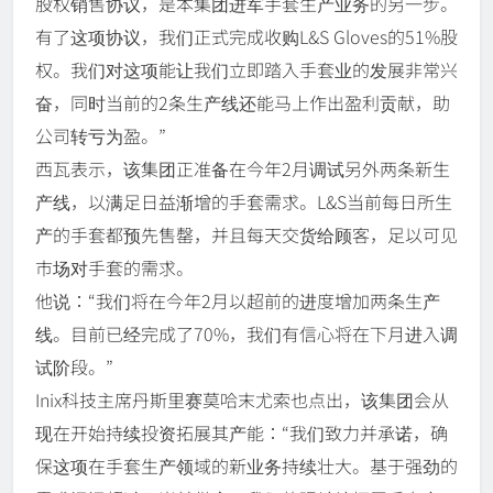
股权销售协议，是本集团进军手套生产业务的另一步。
有了这项协议，我们正式完成收购L&S Gloves的51%股
权。我们对这项能让我们立即踏入手套业的发展非常兴
奋，同时当前的2条生产线还能马上作出盈利贡献，助
公司转亏为盈。”
西瓦表示，该集团正准备在今年2月调试另外两条新生
产线，以满足日益渐增的手套需求。L&S当前每日所生
产的手套都预先售罄，并且每天交货给顾客，足以可见
市场对手套的需求。
他说：“我们将在今年2月以超前的进度增加两条生产
线。目前已经完成了70%，我们有信心将在下月进入调
试阶段。”
Inix科技主席丹斯里赛莫哈末尤索也点出，该集团会从
现在开始持续投资拓展其产能：“我们致力并承诺，确
保这项在手套生产领域的新业务持续壮大。基于强劲的