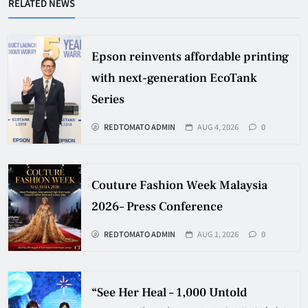
RELATED NEWS
Epson reinvents affordable printing
with next-generation EcoTank
Series
REDTOMATO ADMIN
AUG 4, 2026
0
Couture Fashion Week Malaysia
2026– Press Conference
REDTOMATO ADMIN
AUG 1, 2026
0
“See Her Heal – 1,000 Untold