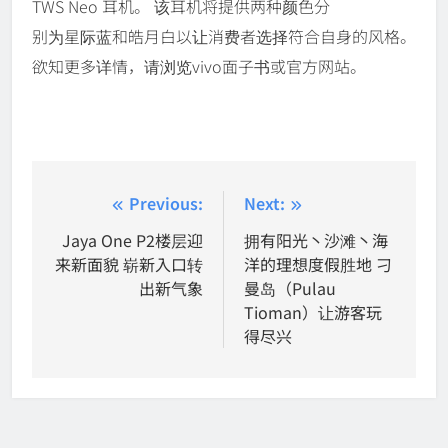
TWS Neo 耳机。 该耳机将提供两种颜色分
别为星际蓝和皓月白以让消费者选择符合自身的风格。
欲知更多详情，请浏览vivo面子书或官方网站。
Post
Previous:
Next:
navigation
Jaya One P2楼层迎
拥有阳光丶沙滩丶海
来新面貌 崭新入口转
洋的理想度假胜地 刁
出新气象
曼岛（Pulau
Tioman）让游客玩
得尽兴