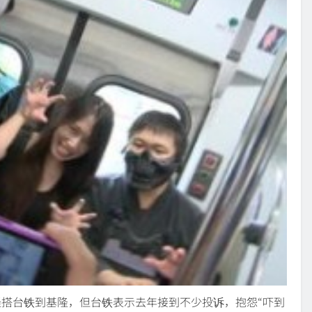
怪搭台铁到基隆，但台铁表示去年接到不少投诉，抱怨“吓到