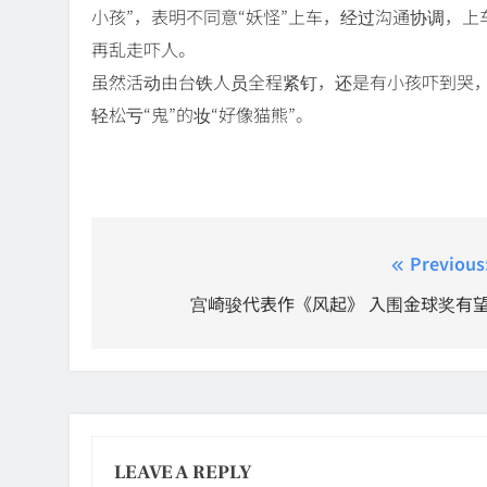
小孩”，表明不同意“妖怪”上车，经过沟通协调，上
再乱走吓人。
虽然活动由台铁人员全程紧钉，还是有小孩吓到哭，
轻松亏“鬼”的妆“好像猫熊”。
Post
Previous
navigation
宫崎骏代表作《风起》 入围金球奖有
LEAVE A REPLY