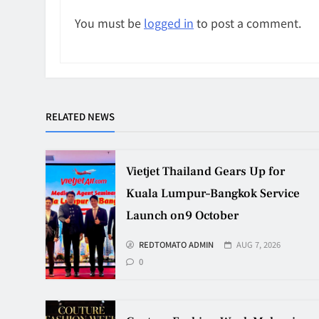
You must be
logged in
to post a comment.
RELATED NEWS
Vietjet Thailand Gears Up for
Kuala Lumpur–Bangkok Service
Launch on9 October
REDTOMATO ADMIN
AUG 7, 2026
0