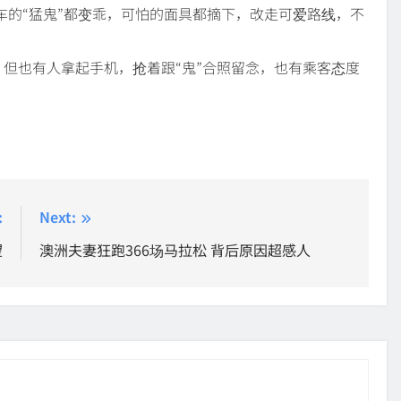
车的“猛鬼”都变乖，可怕的面具都摘下，改走可爱路线，不
但也有人拿起手机，抢着跟“鬼”合照留念，也有乘客态度
:
Next:
望
澳洲夫妻狂跑366场马拉松 背后原因超感人