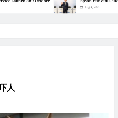
Launch on9 October
Epson reinvents affordable
Aug 4, 2026
敢吓人