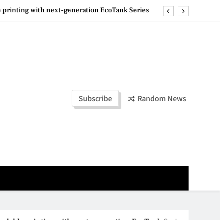
e printing with next-generation EcoTank Series
ashion Week Malaysia 2026– Press Conference
ld Stories” 为马来西亚妈妈提供分享剖腹产复原历程的空间
la Lumpur–Bangkok Service Launch on9 October
e printing with next-generation EcoTank Series
Subscribe
Random News
ashion Week Malaysia 2026– Press Conference
ld Stories” 为马来西亚妈妈提供分享剖腹产复原历程的空间