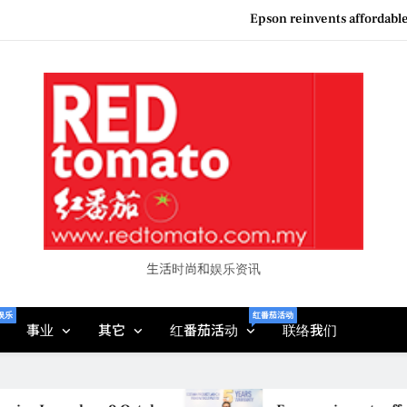
Epson reinvents affordabl
Couture F
“See Her Heal – 1,000 Unto
Vietjet Thailand Gears Up for Kua
Epson reinvents affordabl
Couture F
“See Her Heal – 1,000 Unto
生活时尚和娱乐资讯
娱乐
红番茄活动
事业
其它
红番茄活动
联络我们