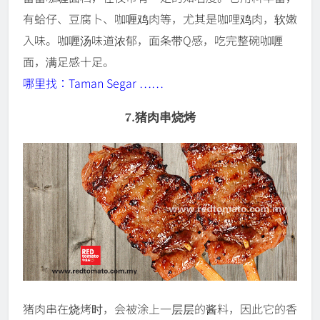
有蛤仔、豆腐卜、咖喱鸡肉等，尤其是咖哩鸡肉，软嫩
入味。咖喱汤味道浓郁，面条带Q感，吃完整碗咖喱
面，满足感十足。
哪里找：Taman Segar ……
7.猪肉串烧烤
猪肉串在烧烤时，会被涂上一层层的酱料，因此它的香