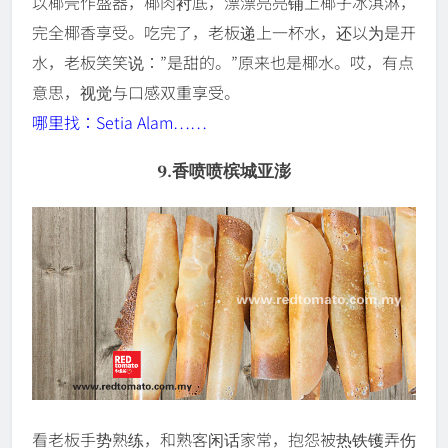
以椰壳作盛器，椰肉衬底，漂漂亮亮铺上椰子冰淇淋，
完全椰香享受。吃完了，老板递上一杯水，还以为是开
水，老板笑笑说：”是甜的。”原来也是椰水。哎，有点
意思，视觉与口感双重享受。
哪里找：Setia Alam……
9.香喷喷槟城亚澎
看老板手势熟练，和熟客闲话家常，抱怨被热铁镬弄伤