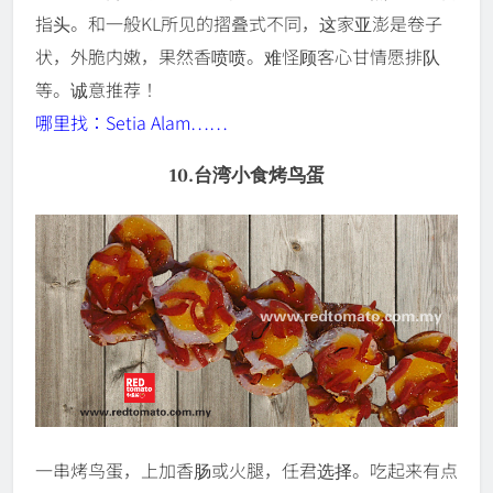
指头。和一般KL所见的摺叠式不同，这家亚澎是卷子
状，外脆内嫩，果然香喷喷。难怪顾客心甘情愿排队
等。诚意推荐！
哪里找：Setia Alam……
10.台湾小食烤鸟蛋
一串烤鸟蛋，上加香肠或火腿，任君选择。吃起来有点