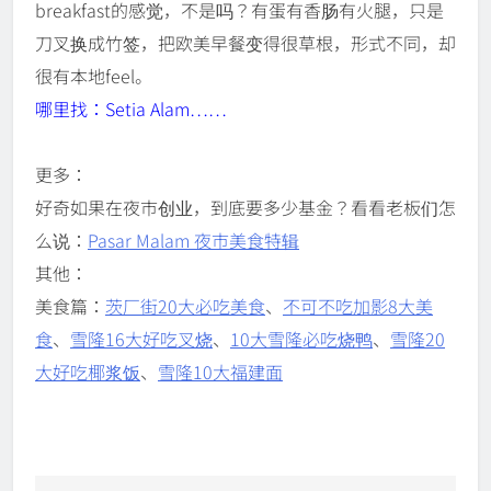
breakfast的感觉，不是吗？有蛋有香肠有火腿，只是
刀叉换成竹签，把欧美早餐变得很草根，形式不同，却
很有本地feel。
哪里找：Setia Alam……
更多：
好奇如果在夜市创业，到底要多少基金？看看老板们怎
么说：
Pasar Malam 夜市美食特辑
其他：
美食篇：
茨厂街20大必吃美食
、
不可不吃加影8大美
食
、
雪隆16大好吃叉烧
、
10大雪隆必吃烧鸭
、
雪隆20
大好吃椰浆饭
、
雪隆10大福建面