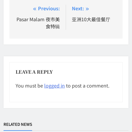
Post
Previous:
Next:
navigation
Pasar Malam 夜市美
亚洲10大最佳餐厅
食特辑
LEAVE A REPLY
You must be
logged in
to post a comment.
RELATED NEWS