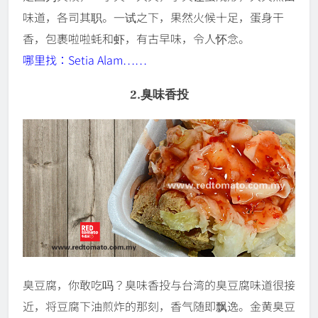
味道，各司其职。一试之下，果然火候十足，蛋身干
香，包裹啦啦蚝和虾，有古早味，令人怀念。
哪里找：Setia Alam……
2.臭味香投
臭豆腐，你敢吃吗？臭味香投与台湾的臭豆腐味道很接
近，将豆腐下油煎炸的那刻，香气随即飘逸。金黄臭豆