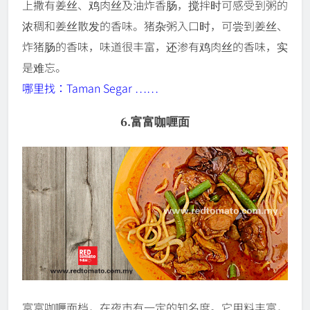
上撒有姜丝、鸡肉丝及油炸香肠，搅拌时可感受到粥的
浓稠和姜丝散发的香味。猪杂粥入口时，可尝到姜丝、
炸猪肠的香味，味道很丰富，还渗有鸡肉丝的香味，实
是难忘。
哪里找：Taman Segar ……
6.富富咖喱面
富富咖喱面档，在夜市有一定的知名度。它用料丰富，