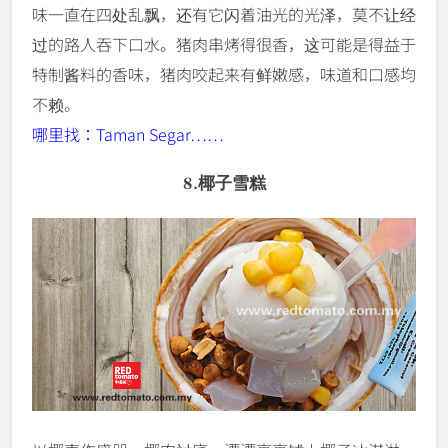
味一直在四处乱飘，还有它闪着油光的光泽，莫不让经
过的路人吞下口水。猪肉串烤得很香，这可能是得益于
特制酱料的香味，猪肉咬起来有鲜嫩感，味道和口感均
不赖。
哪里找：Taman Segar……
8.椰子雪糕