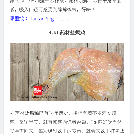
荐Leisure Mall这档炒粿条，配料新鲜，炒得干身不油
腻，吸入口还可感受到阵阵锅气，好味！
哪里找： Taman Segar……
4.KL药材盐焗鸡
KL药材盐焗鸡已有14年历史，相信有着不少忠实顾
客。采访当天，就有顾客向记者说道，“东西好吃自然
就会再回来。每次经过这里的夜市，就会来这里打包盐