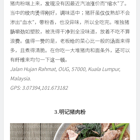
猪肉粉端上来，发现没有因最近汽油涨价而“缩水”了。
当中的绞肉烫得刚好，调味适中；猪肝虽仅仅熟却不会
渗出“血水”，带粉香，也没异味，所以全吃完。唯独猪
肠嚼劲如塑胶，被洗得干净到全没味道，放着不吃不算
浪费。值得一赞的是，老板给的菜心比一般的汤面来得
多，且煮得清脆。在你吃一大堆猪肉和面条外，还可以
有纤维来均匀一下这一顿。
Jalan Hujan Rahmat, OUG, 57000, Kuala Lumpur,
Malaysia.
GPS: 3.07394,101.673182
3.明记猪肉粉