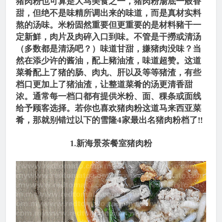
猪肉粉也可算是大马美食之一，猪肉粉湯底一般香
甜，但绝不是味精所调出来的味道，而是真材实料
熬的汤味。米粉固然重要但更重要的是材料豬干一
定新鮮，肉片及肉碎入口到味。不管是干撈或清汤
（多数都是清汤吧？）味道甘甜，嫌猪肉没味？当
然在添少许的酱油，配上豬油渣，味道超赞。这道
菜肴配上了猪的肠、肉丸、肝以及等等猪渣，有些
档口更加上了猪油渣，让整道菜肴的汤更清香甜
浓。通常每一档口都有提供米粉、面、稞条或面线
给予顾客选择。若你也喜欢猪肉粉这道马来西亚菜
肴，那就别错过以下的雪隆4家最出名猪肉粉档了!!
1.新海景茶餐室猪肉粉