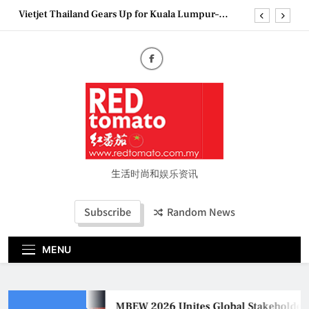
Skip
Vietjet Thailand Gears Up for Kuala Lumpur–
to
Bangkok Service Launch on9 October
content
Epson reinvents affordable printing with next-
generation EcoTank Series
Couture Fashion Week Malaysia 2026– Press
Conference
MBEW 2026 Unites Global Stakeholders to Shape
the Future of Business Events
Vietjet Thailand Gears Up for Kuala Lumpur–
Bangkok Service Launch on9 October
Epson reinvents affordable printing with next-
generation EcoTank Series
生活时尚和娱乐资讯
Couture Fashion Week Malaysia 2026– Press
Conference
Subscribe
Random News
MENU
MBEW 2026 Unites Global Stakeholders t