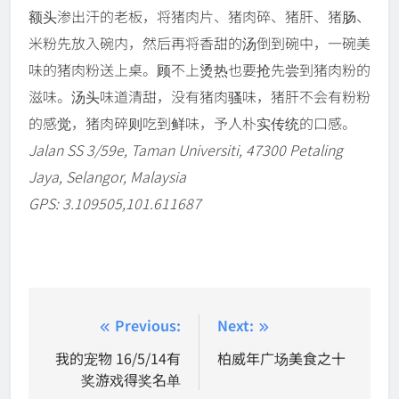
额头渗出汗的老板，将猪肉片、猪肉碎、猪肝、猪肠、
米粉先放入碗内，然后再将香甜的汤倒到碗中，一碗美
味的猪肉粉送上桌。顾不上烫热也要抢先尝到猪肉粉的
滋味。汤头味道清甜，没有猪肉骚味，猪肝不会有粉粉
的感觉，猪肉碎则吃到鲜味，予人朴实传统的口感。
Jalan SS 3/59e, Taman Universiti, 47300 Petaling
Jaya, Selangor, Malaysia
GPS: 3.109505,101.611687
Post
Previous:
Next:
navigation
我的宠物 16/5/14有
柏威年广场美食之十
奖游戏得奖名单