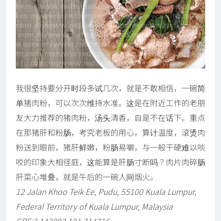
我很坚持要分开时段多试几次，就是不敢相信，一碗简
单猪肉粉，可以次次维持水准。这是在附近工作的老朋
友大力推荐的猪肉粉，汤头清香，自是不在话下。重点
在那猪肝和粉肠，考究老板的用心，算计温度，滚烫肉
粉送到眼前，猪肝鲜嫩，粉肠易嚼，与一般干硬难以啖
咬的印象大相径庭，这能算是肝肠寸断吗？肉片肉碎肠
肝菜心堆叠，就是午后的一碗人间烟火。
12 Jalan Khoo Teik Ee, Pudu, 55100 Kuala Lumpur,
Federal Territory of Kuala Lumpur, Malaysia
GPS:3.143893,101.714716