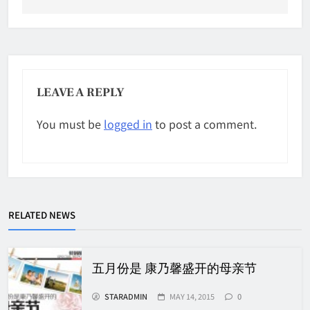
LEAVE A REPLY
You must be
logged in
to post a comment.
RELATED NEWS
五月份是 康乃馨盛开的母亲节
STARADMIN
MAY 14, 2015
0