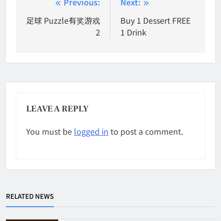
Post
Previous:
Next:
navigation
足球 Puzzle有奖游戏
Buy 1 Dessert FREE
2
1 Drink
LEAVE A REPLY
You must be
logged in
to post a comment.
RELATED NEWS