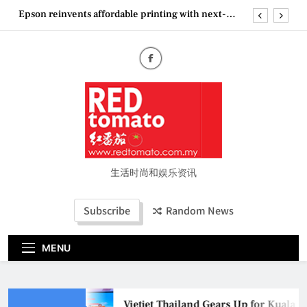
Skip
Epson reinvents affordable printing with next-
to
generation EcoTank Series
content
Couture Fashion Week Malaysia 2026– Press
Conference
“See Her Heal – 1,000 Untold Stories” 为马来西亚
妈妈提供分享剖腹产复原历程的空间
Vietjet Thailand Gears Up for Kuala Lumpur–
Bangkok Service Launch on9 October
Epson reinvents affordable printing with next-
generation EcoTank Series
Couture Fashion Week Malaysia 2026– Press
Conference
生活时尚和娱乐资讯
“See Her Heal – 1,000 Untold Stories” 为马来西亚
妈妈提供分享剖腹产复原历程的空间
Subscribe
Random News
MENU
Vietjet Thailand Gears Up for Kuala