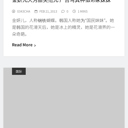
金妍儿大秀甜美范儿 广告写真神似邻家妹妹
0343CHA
FEB 21, 2013
0
1 MINS
金妍儿，人称钢铁蝴蝶。韩国人称她为“国民妹妹”。她
是韩国的花滑天后，她是冰上的精灵，她是花滑界的一
朵奇葩。
Read More
国际