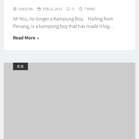
0343CHA
FEB 22, 2013
0
7 MINS
Ah Niu, no longer a Kampung Boy. Hailing from
Penang, is a kampong boy that has made it big…
Read More
影音