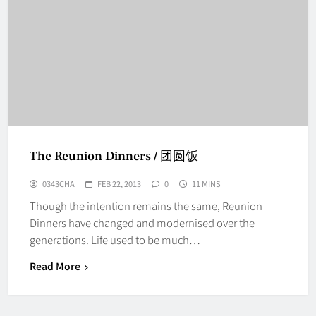
The Reunion Dinners / 团圆饭
0343CHA
FEB 22, 2013
0
11 MINS
Though the intention remains the same, Reunion
Dinners have changed and modernised over the
generations. Life used to be much…
Read More