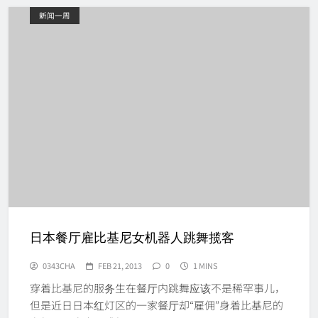
新闻一周
日本餐厅雇比基尼女机器人跳舞揽客
0343CHA
FEB 21, 2013
0
1 MINS
穿着比基尼的服务生在餐厅内跳舞应该不是稀罕事儿，
但是近日日本红灯区的一家餐厅却“雇佣”身着比基尼的