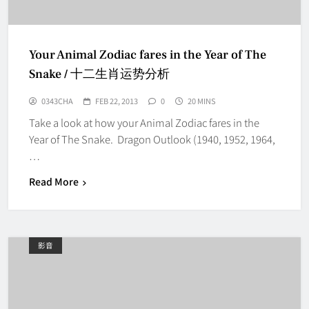
Your Animal Zodiac fares in the Year of The
Snake / 十二生肖运势分析
0343CHA
FEB 22, 2013
0
20 MINS
Take a look at how your Animal Zodiac fares in the
Year of The Snake. Dragon Outlook (1940, 1952, 1964,
…
Read More
影音