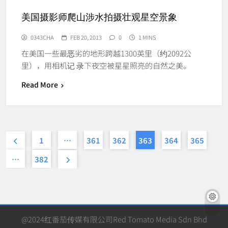
美国摄影师爬山涉水拍摄壮观星空景象
0343CHA
FEB 20, 2013
0
1 MINS
在美国一些最恶劣的地形跨越1300英里（约2092公
里），用相机记 录下夜空被星星照亮的自然之美。
Read More
1
…
361
362
363
364
365
…
382
@2024红番茄传媒有限公司Red Tomato Media Sdn Bhd