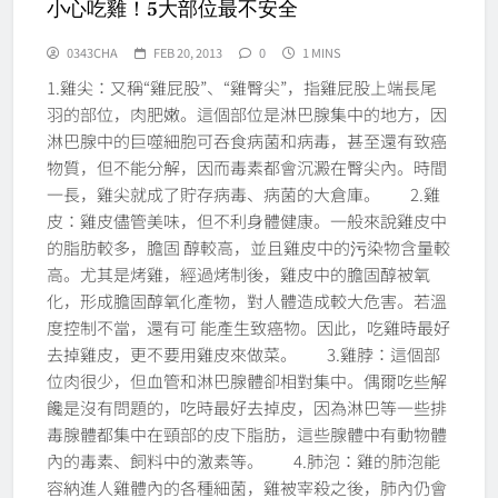
小心吃雞！5大部位最不安全
0343CHA
FEB 20, 2013
0
1 MINS
1.雞尖：又稱“雞屁股”、“雞臀尖”，指雞屁股上端長尾
羽的部位，肉肥嫩。這個部位是淋巴腺集中的地方，因
淋巴腺中的巨噬細胞可吞食病菌和病毒，甚至還有致癌
物質，但不能分解，因而毒素都會沉澱在臀尖內。時間
一長，雞尖就成了貯存病毒、病菌的大倉庫。 2.雞
皮：雞皮儘管美味，但不利身體健康。一般來說雞皮中
的脂肪較多，膽固 醇較高，並且雞皮中的污染物含量較
高。尤其是烤雞，經過烤制後，雞皮中的膽固醇被氧
化，形成膽固醇氧化產物，對人體造成較大危害。若溫
度控制不當，還有可 能產生致癌物。因此，吃雞時最好
去掉雞皮，更不要用雞皮來做菜。 3.雞脖：這個部
位肉很少，但血管和淋巴腺體卻相對集中。偶爾吃些解
饞是沒有問題的，吃時最好去掉皮，因為淋巴等一些排
毒腺體都集中在頸部的皮下脂肪，這些腺體中有動物體
內的毒素、飼料中的激素等。 4.肺泡：雞的肺泡能
容納進人雞體內的各種細菌，雞被宰殺之後，肺內仍會