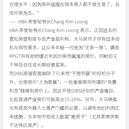
合理水平；因为我听说现在很多商人都不做生意了，反
改炒房为生。”
—— HBA 荣誉秘书长Chang Kim Loong
HBA 荣誉秘书长Chang Kim Loong 表示，正因过去的
宽松房贷制度与低产业盈利税，大马房市才存有过多投
机与假性需求，让众多年轻一代沦为“无家一族”。调高
RPGT将有助舒缓近年因炒房而疯涨的房价，同时却又
不殃及自住或长期投资买家。
而DIBS房屋配套则除了引来想“不劳而获”的投机分子
外，也使房价“人为膨胀”。一些发展商将所谓的“免费
利息”转嫁到房价上，因此开放DIBS计划的产业项目，
比起普通产业房价可能高出15-20%。另外，大马确实
也有提高外籍人士置产门槛的必要，以避免他们利用汇
率优势，与本地中低收入阶层“抢房子”（尤其柔佛伊斯
干达特区房产）。