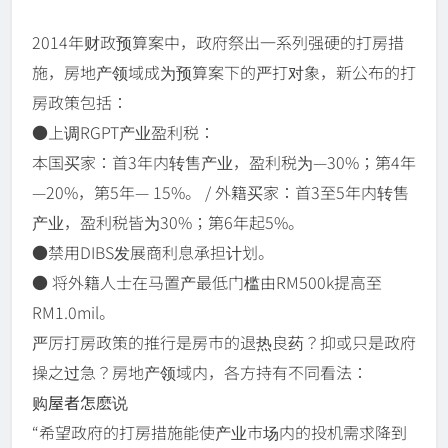
2014年财政预算案中，政府祭出一系列强硬的打房措
施，房地产领域成为预算案下的严打对象，新公布的打
房政策包括：
●上调RGPT产业盈利税：
本国买家：首3年内转售产业，盈利税为—30%；第4年
—20%，第5年​— 15%。 / 外籍买家：首3至5年内转售
产业，盈利税皆为30%；第6年起5%。
●禁用DIBS发展商利息承担计划。
● 将外籍人士在马置产最低门槛由RM500k提高至
RM1.0mil。
严厉打房政策的推行是房市的退热良药？抑或只是政府
操之过急？房地产领域内，各方持有不同看法：
购屋者怎麽说
“希望政府的打房措施能使产业市场内的投机需求降到