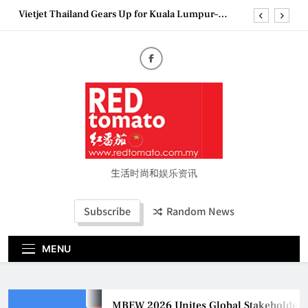
Skip
Vietjet Thailand Gears Up for Kuala Lumpur–
to
Bangkok Service Launch on9 October
content
Epson reinvents affordable printing with next-
generation EcoTank Series
Couture Fashion Week Malaysia 2026– Press
Conference
MBEW 2026 Unites Global Stakeholders to Shape
the Future of Business Events
Vietjet Thailand Gears Up for Kuala Lumpur–
Bangkok Service Launch on9 October
Epson reinvents affordable printing with next-
generation EcoTank Series
生活时尚和娱乐资讯
Couture Fashion Week Malaysia 2026– Press
Conference
Subscribe
Random News
MENU
MBEW 2026 Unites Global Stakeholders t