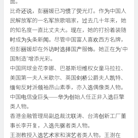
面。
比奇还说，彭丽媛已习惯了荧光灯。作为中国人
民解放军的一名军旅歌唱家，过去几十年来，她
的知名度一直比丈夫大。现在，她的打扮着装随
时成为头条新闻。尽管中国富人喜欢西方名牌，
但彭丽媛却在外访时选择国产服饰。她正在为‘中
国制造’增添光彩。
中国网球金花李娜、巴基斯坦维权女童马拉拉、
美国第一夫人米歇尔、英国剑桥公爵夫人凯特、
缅甸反对派领袖昂山素季，亦入选偶像类人物。
中国电信业巨头——华为创始人任正非入选巨擎
类人物。
香港金融管理局副总裁沈联涛、台湾创新工厂董
事长李开复，入选先驱者类人物。
王澍教授入选艺术家和演艺者类人物。王澍在