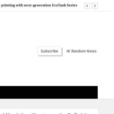
e printing with next-generation EcoTank Series
ashion Week Malaysia 2026– Press Conference
ld Stories” 为马来西亚妈妈提供分享剖腹产复原历程的空间
la Lumpur–Bangkok Service Launch on9 October
e printing with next-generation EcoTank Series
Subscribe
Random News
ashion Week Malaysia 2026– Press Conference
ld Stories” 为马来西亚妈妈提供分享剖腹产复原历程的空间