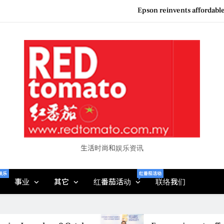
Epson reinvents affordabl
Couture F
“See Her Heal – 1,000 Unto
Vietjet Thailand Gears Up for Kua
Epson reinvents affordabl
Couture F
“See Her Heal – 1,000 Unto
生活时尚和娱乐资讯
娱乐
红番茄活动
事业
其它
红番茄活动
联络我们