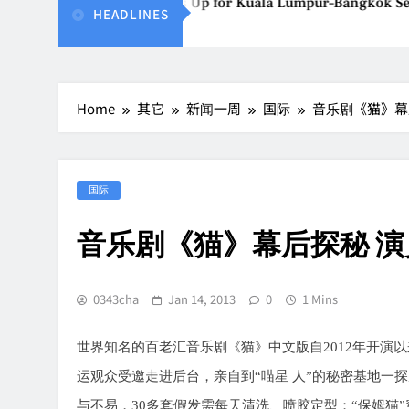
Vietjet Thailand Gears Up for Kuala Lumpur–Bangkok Serv
HEADLINES
Aug 7, 2026
Home
其它
新闻一周
国际
音乐剧《猫》幕
国际
音乐剧《猫》幕后探秘 演
0343cha
Jan 14, 2013
0
1 Mins
世界知名的百老汇音乐剧《猫》中文版自
2012
年开演以
运观众受邀走进后台，亲自到
“
喵星
人
”
的秘密基地一探
与不易，
30
多套假发需每天清洗、喷胶定型；
“
保姆猫
”