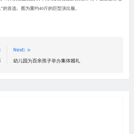
息
”
的首选。图为重约
40
斤的巨型演出服。
:
Next:
幕
幼儿园为百余孩子举办集体婚礼