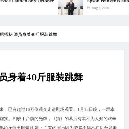
ice Launch on9 October
Epson reinvents afforda
Aug 4, 2026
后探秘 演员身着40斤服装跳舞
员身着40斤服装跳舞
来，已有超过
16
万位观众走进剧场观看。
1
月
13
日晚，一群幸
虚实。相较于台前的光鲜，《猫》的幕后有着不为人知的艰辛
穿
40
斤演出服装跳
舞；而有的演员因为劳累不得不在后台席地