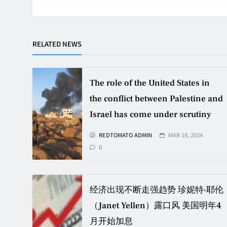
RELATED NEWS
The role of the United States in
the conflict between Palestine and
Israel has come under scrutiny
REDTOMATO ADMIN
MAR 18, 2024
0
经济出现不断走强趋势 珍妮特·耶伦
（Janet Yellen）露口风 美国明年4
月开始加息