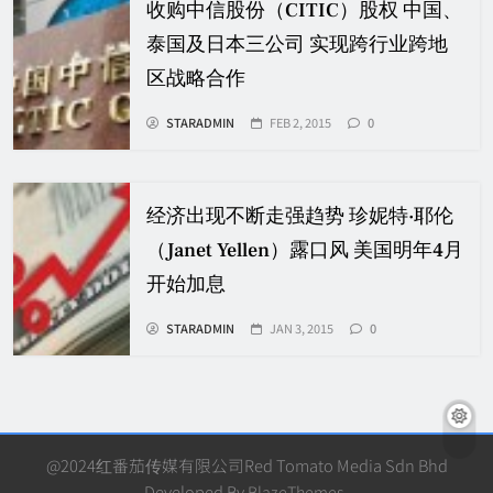
收购中信股份（CITIC）股权 中国、
泰国及日本三公司 实现跨行业跨地
区战略合作
STARADMIN
FEB 2, 2015
0
经济出现不断走强趋势 珍妮特·耶伦
（Janet Yellen）露口风 美国明年4月
开始加息
STARADMIN
JAN 3, 2015
0
@2024红番茄传媒有限公司Red Tomato Media Sdn Bhd
Developed By
BlazeThemes
.