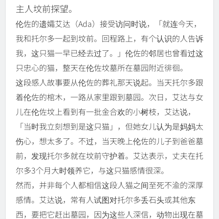
主人坟前探望。
伦佐的遗孀艾达（Ada）接受访问时说，「就连今天，
我和托尔多一起到坟前。回程路上，有个认识的人告诉
我，这只猫一早已经去过了。」
伦佐的邻居也曾看过这
只忠心的猫，整天在伦佐坟墓所在墓园附近徘徊。
这段感人故事要从伦佐的葬礼那天说起。
当天托尔多跟
着伦佐的棺木，一路从家里跟到墓园。
次日，艾达与女
儿在伦佐坟上看到有一批金合欢的小树枝，艾达说，
「当时我立刻想到是这只猫」，但她女儿认为是妈妈太
伤心，想太多了
。
不过，当天晚上伦佐的儿子到爸爸墓
前，发现托尔多就在坟前守护着。
艾达表示，丈夫在托
尔多3个月大时领养它，与这只猫感情很深。
然而，并非每个人都相信这段人猫之间至死不渝的深厚
感情。
艾达说，常有人试图对托尔多丢石头或其他东
西，要把它赶出墓园，因为这些人深信，动物出现在墓