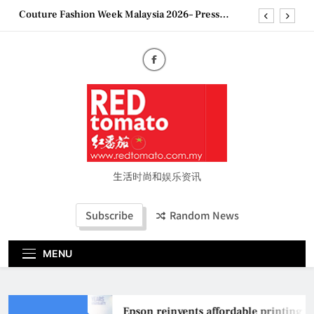
Skip
Couture Fashion Week Malaysia 2026– Press
to
Conference
content
“See Her Heal – 1,000 Untold Stories” 为马来西亚
妈妈提供分享剖腹产复原历程的空间
2026 全国房地产大奖创历史纪录 见证马来西亚房
地产经纪行业蓬勃发展
Epson reinvents affordable printing with next-
generation EcoTank Series
Couture Fashion Week Malaysia 2026– Press
Conference
“See Her Heal – 1,000 Untold Stories” 为马来西亚
妈妈提供分享剖腹产复原历程的空间
生活时尚和娱乐资讯
2026 全国房地产大奖创历史纪录 见证马来西亚房
地产经纪行业蓬勃发展
Subscribe
Random News
MENU
Epson reinvents affordable printing w