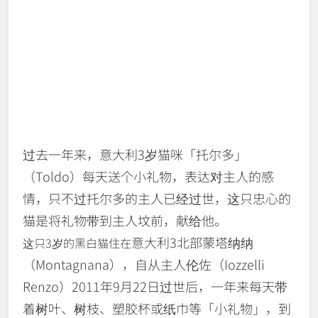
过去一年来，意大利3岁猫咪「托尔多」
（Toldo）每天送个小礼物，表达对主人的感
情，只不过托尔多的主人已经过世，这只忠心的
猫是将礼物带到
主人坟前，献给他。
意大利3
北部蒙塔纳纳
这只3岁的黑白猫住在
（Montagnana），自从主人伦佐（Iozzelli
Renzo）2011年9月22日过世后，一年来每天带
着树叶、树枝、塑胶杯或
纸巾等「小礼物」，到