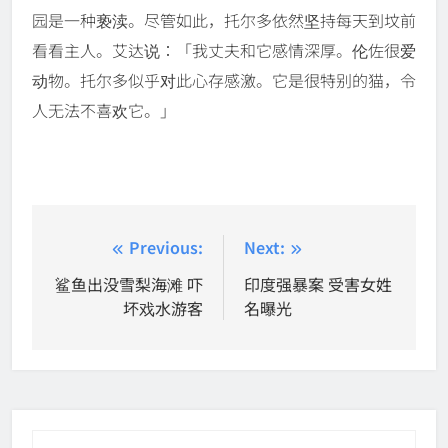
园是一种亵渎。
尽管如此，托尔多依然坚持每天到坟前
看看主人。
艾达说：「我丈夫和它感情深厚。伦佐很爱
动物。托尔多似乎对此心存感激。它是很特别的猫，令
人无法不喜欢它。」
Post
Previous:
Next:
navigation
鲨鱼出没雪梨海滩 吓
印度强暴案 受害女姓
坏戏水游客
名曝光