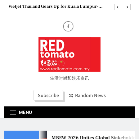
Skip
Vietjet Thailand Gears Up for Kuala Lumpur–
to
Bangkok Service Launch on9 October
content
Epson reinvents affordable printing with next-
generation EcoTank Series
Couture Fashion Week Malaysia 2026– Press
Conference
MBEW 2026 Unites Global Stakeholders to Shape
the Future of Business Events
Vietjet Thailand Gears Up for Kuala Lumpur–
Bangkok Service Launch on9 October
Epson reinvents affordable printing with next-
generation EcoTank Series
生活时尚和娱乐资讯
Couture Fashion Week Malaysia 2026– Press
Conference
Subscribe
Random News
MENU
MBEW 2026 Unites Global Stakeholders t