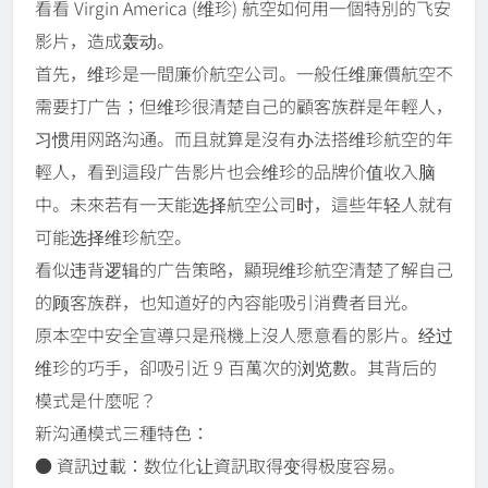
看看 Virgin America (维珍) 航空如何用一個特別的飞安
影片，造成轰动。
首先，维珍是一間廉价航空公司。一般任维廉價航空不
需要打广告；
但维珍很清楚自己的顧客族群是年輕人，
习惯用网路沟通。
而且就算是沒有办法搭维珍航空的年
輕人，看到這段广告影片也会维珍的品牌价值收入脑
中。
未來若有一天能选择航空公司时，
這些年轻人就有
可能选择维珍航空。
看似违背逻辑的广告策略，顯現维珍航空清楚了解自己
的顾客族群，
也知道好的內容能吸引消費者目光。
原本空中安全宣導只是飛機上沒人愿意看的影片。经过
维珍的巧手，
卻吸引近 9 百萬次的浏览數。其背后的
模式是什麼呢？
新沟通模式三種特色：
● 資訊过載：数位化让資訊取得变得极度容易。