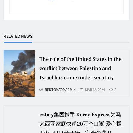
RELATED NEWS
The role of the United States in the
conflict between Palestine and
Israel has come under scrutiny
REDTOMATO ADMIN
MAR 18, 2024
0
ezbuy集团携手 Kerry Express为马
来西亚家庭快递20万个口罩,爱心援