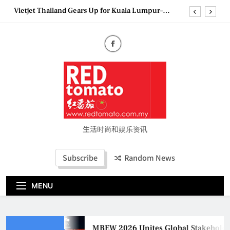
Skip
Vietjet Thailand Gears Up for Kuala Lumpur–
to
Bangkok Service Launch on9 October
content
Epson reinvents affordable printing with next-
generation EcoTank Series
Couture Fashion Week Malaysia 2026– Press
Conference
MBEW 2026 Unites Global Stakeholders to Shape
the Future of Business Events
Vietjet Thailand Gears Up for Kuala Lumpur–
Bangkok Service Launch on9 October
Epson reinvents affordable printing with next-
generation EcoTank Series
生活时尚和娱乐资讯
Couture Fashion Week Malaysia 2026– Press
Conference
Subscribe
Random News
MENU
MBEW 2026 Unites Global Stakeholders