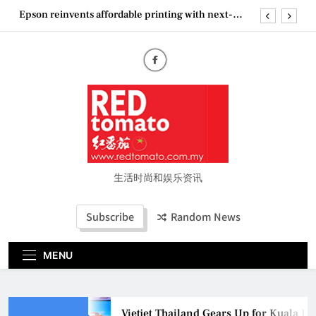
Skip
Epson reinvents affordable printing with next-
to
generation EcoTank Series
content
Couture Fashion Week Malaysia 2026– Press
Conference
“See Her Heal – 1,000 Untold Stories” 为马来西亚
妈妈提供分享剖腹产复原历程的空间
Vietjet Thailand Gears Up for Kuala Lumpur–
Bangkok Service Launch on9 October
Epson reinvents affordable printing with next-
generation EcoTank Series
Couture Fashion Week Malaysia 2026– Press
Conference
生活时尚和娱乐资讯
“See Her Heal – 1,000 Untold Stories” 为马来西亚
妈妈提供分享剖腹产复原历程的空间
Subscribe
Random News
MENU
Vietjet Thailand Gears Up for Kuala 