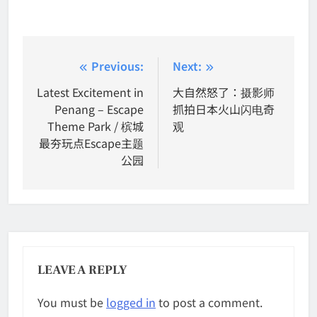
Post
Previous:
Next:
navigation
Latest Excitement in
大自然怒了：摄影师
Penang – Escape
抓拍日本火山闪电奇
Theme Park / 槟城
观
最夯玩点Escape主题
公园
LEAVE A REPLY
You must be
logged in
to post a comment.