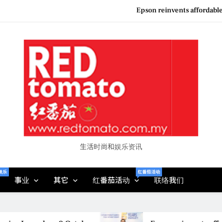
Epson reinvents affordabl
Couture F
“See Her Heal – 1,000 Unto
Vietjet Thailand Gears Up for Kua
Epson reinvents affordabl
Couture F
“See Her Heal – 1,000 Unto
生活时尚和娱乐资讯
娱乐
红番茄活动
事业
其它
红番茄活动
联络我们