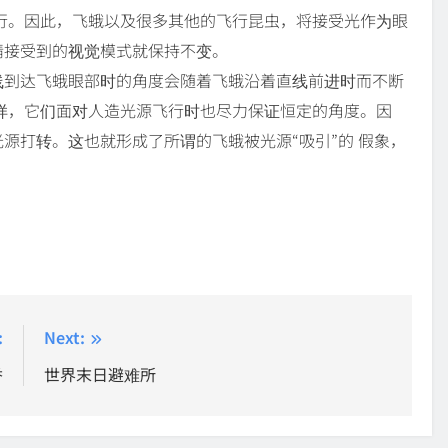
行。因此，飞蛾以及很多其他的飞行昆虫，将接受光作为眼
睛接受到的视觉模式就保持不变。
线到达飞蛾眼部时的角度会随着飞蛾沿着直线前进时而不断
样，它们面对人造光源飞行时也尽力保证恒定的角度。因
源打转。这也就形成了所谓的飞蛾被光源“吸引”的 假象，
:
Next:
香
世界末日避难所