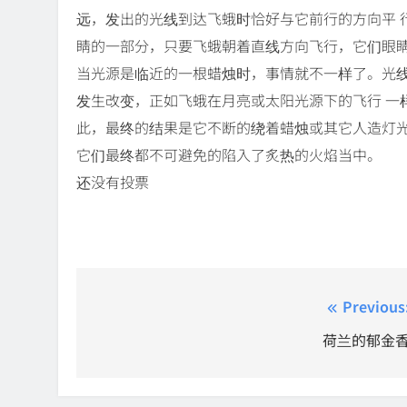
远，发出的光线到达飞蛾时恰好与它前行的方向平 
睛的一部分，只要飞蛾朝着直线方向飞行，它们眼
当光源是临近的一根蜡烛时，事情就不一样了。光
发生改变，正如飞蛾在月亮或太阳光源下的飞行 一
此，最终的结果是它不断的绕着蜡烛或其它人造灯光
它们最终都不可避免的陷入了炙热的火焰当中。
还没有投票
Post
Previous
navigation
荷兰的郁金