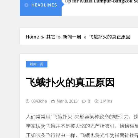
Vietjet Thailand Gears Up for Kuala Lumpur–Bangkok Serv
HEADLINES
Aug 7, 2026
Home
其它
新闻一周
飞蛾扑火的真正原因
新闻一周
飞蛾扑火的真正原因
0343cha
Mar 8, 2013
0
1 Mins
人们常常用“飞蛾扑火”来形容某种致命的吸引力，
学家认为飞蛾并不是被火焰的光芒所吸引，恰恰相
正如很多飞行昆虫一样，飞蛾也将光作为指南针找