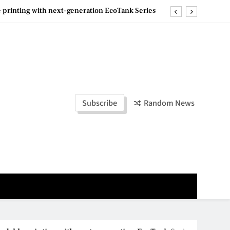
e printing with next-generation EcoTank Series
ashion Week Malaysia 2026– Press Conference
ld Stories” 为马来西亚妈妈提供分享剖腹产复原历程的空间
la Lumpur–Bangkok Service Launch on9 October
e printing with next-generation EcoTank Series
Subscribe
Random News
ashion Week Malaysia 2026– Press Conference
ld Stories” 为马来西亚妈妈提供分享剖腹产复原历程的空间