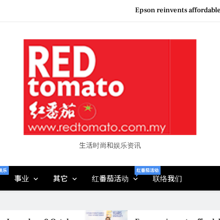
Epson reinvents affordabl
Couture F
“See Her Heal – 1,000 Unto
Vietjet Thailand Gears Up for Kua
Epson reinvents affordabl
Couture F
“See Her Heal – 1,000 Unto
生活时尚和娱乐资讯
娱乐
红番茄活动
事业
其它
红番茄活动
联络我们