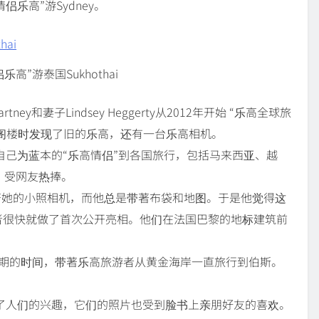
侣乐高”游Sydney。
乐高”游泰国Sukhothai
ey和妻子Lindsey Heggerty从2012年开始 “乐高全球旅
西的阁楼时发现了旧的乐高，还有一台乐高相机。
自己为蓝本的“乐高情侣”到各国旅行，包括马来西亚、越
，受网友热捧。
是带著她的小照相机，而他总是带著布袋和地图。于是他觉得这
者很快就做了首次公开亮相。他们在法国巴黎的地标建筑前
星期的时间，带著乐高旅游者从黄金海岸一直旅行到伯斯。
了人们的兴趣，它们的照片也受到脸书上亲朋好友的喜欢。