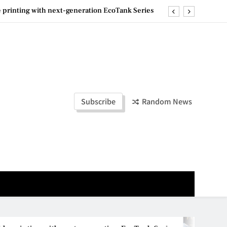
e printing with next-generation EcoTank Series
ashion Week Malaysia 2026– Press Conference
ld Stories” 为马来西亚妈妈提供分享剖腹产复原历程的空间
la Lumpur–Bangkok Service Launch on9 October
e printing with next-generation EcoTank Series
Subscribe
Random News
ashion Week Malaysia 2026– Press Conference
ld Stories” 为马来西亚妈妈提供分享剖腹产复原历程的空间