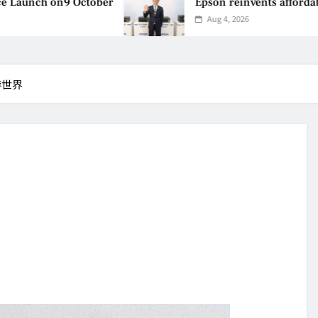
nch on9 October
Epson reinvents affordable pri
Aug 4, 2026
游世界