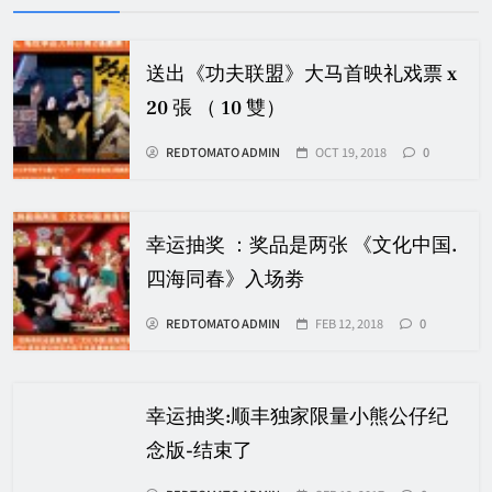
送出《功夫联盟》大马首映礼戏票 x
20 張 （ 10 雙）
REDTOMATO ADMIN
OCT 19, 2018
0
幸运抽奖 ：奖品是两张 《文化中国.
四海同春》入场劵
REDTOMATO ADMIN
FEB 12, 2018
0
幸运抽奖:顺丰独家限量小熊公仔纪
念版-结束了