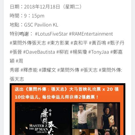
日期：2018年12月18日（星期二）
時間：9：15pm
地點：GSC Pavilion KL
特别鸣谢： #LotusFiveStar #RAMEntertainment
#葉問外傳張天志 #東方影業 #袁和平 #黃百鳴 #甄子丹
#張晉 #DaveBautista #柳岩 #楊紫瓊 #TonyJaa #鄭嘉
穎 #周
秀娜 #釋彥能 #譚耀文 #葉問外傳 #張天志 #葉問外傳:
張天志