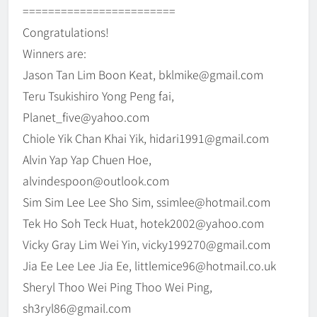
========================
Congratulations!
Winners are:
Jason Tan Lim Boon Keat, bklmike@gmail.com
Teru Tsukishiro Yong Peng fai,
Planet_five@yahoo.com
Chiole Yik Chan Khai Yik, hidari1991@gmail.com
Alvin Yap Yap Chuen Hoe,
alvindespoon@outlook.com
Sim Sim Lee Lee Sho Sim, ssimlee@hotmail.com
Tek Ho Soh Teck Huat, hotek2002@yahoo.com
Vicky Gray Lim Wei Yin, vicky199270@gmail.com
Jia Ee Lee Lee Jia Ee, littlemice96@hotmail.co.uk
Sheryl Thoo Wei Ping Thoo Wei Ping,
sh3ryl86@gmail.com