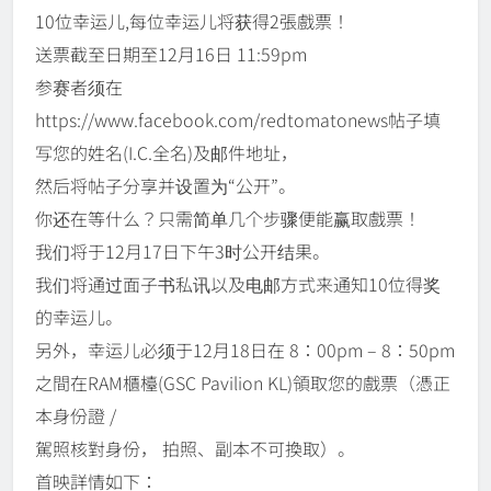
10位幸运儿,每位幸运儿将获得2張戲票！
送票截至日期至12月16日 11:59pm
参赛者须在
https://www.facebook.com/redtomatonews帖子填
写您的姓名(I.C.全名)及邮件地址，
然后将帖子分享并设置为“公开”。
你还在等什么？只需简单几个步骤便能赢取戲票！
我们将于12月17日下午3时公开结果。
我们将通过面子书私讯以及电邮方式来通知10位得奖
的幸运儿。
另外，幸运儿必须于12月18日在 8：00pm – 8：50pm
之間在RAM櫃檯(GSC Pavilion KL)領取您的戲票（憑正
本身份證 /
駕照核對身份， 拍照、副本不可換取）。
首映詳情如下：