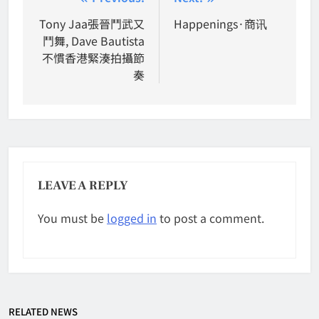
Post
navigation
Tony Jaa張晉鬥武又
Happenings·商讯
鬥舞, Dave Bautista
不慣香港緊湊拍攝節
奏
LEAVE A REPLY
You must be
logged in
to post a comment.
RELATED NEWS