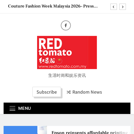
Skip
Couture Fashion Week Malaysia 2026– Press
to
Conference
content
“See Her Heal – 1,000 Untold Stories” 为马来西亚
妈妈提供分享剖腹产复原历程的空间
2026 全国房地产大奖创历史纪录 见证马来西亚房
地产经纪行业蓬勃发展
Epson reinvents affordable printing with next-
generation EcoTank Series
Couture Fashion Week Malaysia 2026– Press
Conference
“See Her Heal – 1,000 Untold Stories” 为马来西亚
妈妈提供分享剖腹产复原历程的空间
生活时尚和娱乐资讯
2026 全国房地产大奖创历史纪录 见证马来西亚房
地产经纪行业蓬勃发展
Subscribe
Random News
MENU
Epson reinvents affordable printing wi