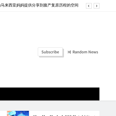
ld Stories” 为马来西亚妈妈提供分享剖腹产复原历程的空间
创历史纪录 见证马来西亚房地产经纪行业蓬勃发展
e printing with next-generation EcoTank Series
ashion Week Malaysia 2026– Press Conference
ld Stories” 为马来西亚妈妈提供分享剖腹产复原历程的空间
Subscribe
Random News
创历史纪录 见证马来西亚房地产经纪行业蓬勃发展