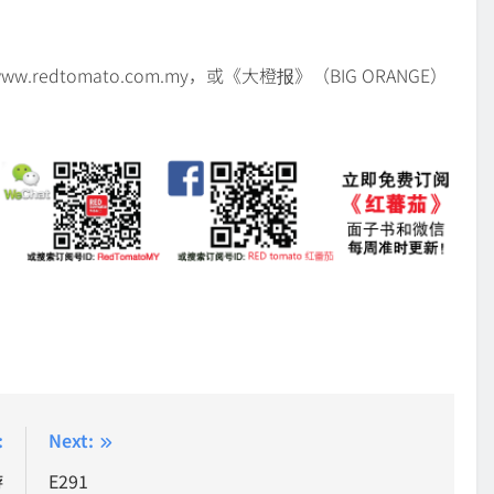
redtomato.com.my，或《大橙报》（BIG ORANGE）
:
Next:
游
E291