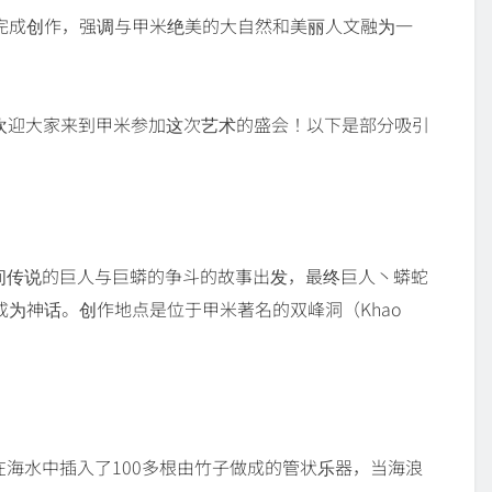
完成创作，强调与甲米绝美的大自然和美丽人文融为一
日，欢迎大家来到甲米参加这次艺术的盛会！以下是部分吸引
间传说的巨人与巨蟒的争斗的故事出发，最终巨人丶蟒蛇
为神话。创作地点是位于甲米著名的双峰洞（Khao
在海水中插入了100多根由竹子做成的管状乐器，当海浪