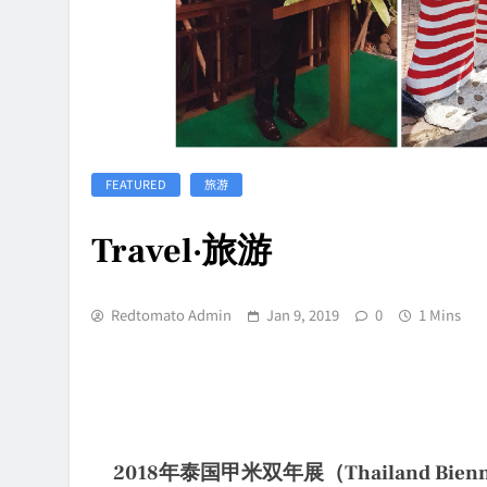
FEATURED
旅游
Travel·旅游
Redtomato Admin
Jan 9, 2019
0
1 Mins
2018年泰国甲米双年展（Thailand Biennal