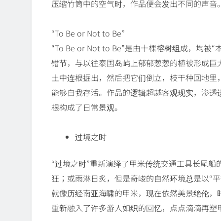
压缩竹筒中的空气时，作品便会发出不同的声音
“To Be or Not to Be”
“To Be or Not to Be”是由十棵榕树组
错节，与以往泰国岛屿上郁郁葱葱的植被形成巨
土中连根掘出，然后把它们倒立，枝干种回地里
能够自我存活。作品的逻辑超越客观现实，渗透
根构成了日常景观。
过境之时
“过境之时”重新演绎了甲米传统交通工具长尾船
狂；或雨淋日炙，但是奇峻的自然环境总是以“平
就像历经南亚海啸的甲米，现在依然美景绝伦，
重新融入了许多游人如织的回忆，点点滴滴再塑