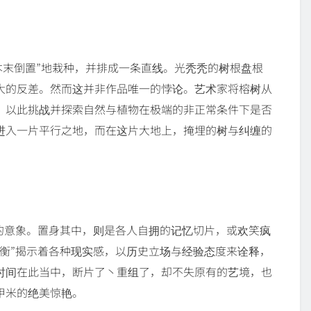
。
成，均被“本末倒置”地栽种，并排成一条直线。光秃秃的树根盘根
大的反差。然而这并非作品唯一的悖论。艺术家将榕树从
，以此挑战并探索自然与植物在极端的非正常条件下是否
进入一片平行之地，而在这片大地上，掩埋的树与纠缠的
的意象。置身其中，则是各人自拥的记忆切片，或欢笑疯
衡”揭示着各种现实感，以历史立场与经验态度来诠释，
时间在此当中，断片了丶重组了，却不失原有的艺境，也
甲米的绝美惊艳。