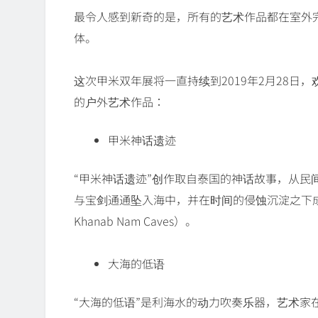
最令人感到新奇的是，所有的艺术作品都在室外
体。
这次甲米双年展将一直持续到2019年2月28
的户外艺术作品：
甲米神话遗迹
“甲米神话遗迹”创作取自泰国的神话故事，从民
与宝剑通通坠入海中，并在时间的侵蚀沉淀之下成
Khanab Nam Caves）。
大海的低语
“大海的低语”是利海水的动力吹奏乐器，艺术家