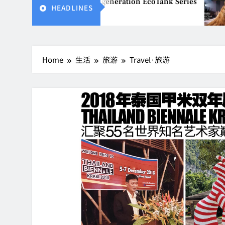
le printing with next-generation EcoTank Series
HEADLINES
Home
生活
旅游
Travel·旅游