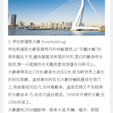
3. 伊拉斯谟斯大桥 Erasmusbrug
伊拉斯谟斯大桥是鹿特丹的地标建筑,以“天鹅大桥”的
美称闻名于世,拥有着简洁俐落的外形,雪白的桥身修长
挺拔,像一只优雅的白天鹅高贵地游荡在马斯河上。
大桥单臂高达139米,桥身长达802米,是当时世界上最长
的斜拉索桥。这座单向斜拉式大桥将钢索悬挂在塔门
上,弯曲着抵抗拉力,支持着桥身。这座宏伟又不失经典
的大桥由本∙凡∙伯克尔设计建造。1990年开建的大桥,在
1996年竣工。
大桥拥有2600级阶梯、数条大道,车辆、电车、脚踏