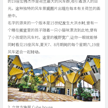
的19座宏伟杰作是荷兰最大的风车群,吸引着游人的目
光。这种独特的风车景观图片出现在每本有关荷兰的画
册中。
名字的源来的一个版本是15世纪发生大洪水时,曾有一
个睡在摇篮里的孩子随着一只小猫咪漂流到此地,便有
了小孩堤防风车村。这里的视野宽广,让你一眼就能够
同时看见19座风车,夏天7、8月期间的每个星期六,19座
风车还会一起转动。
2. 立体方块屋 Cube house