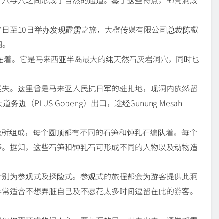
k于2015年4月7日至10日举办发现霹雳之旅，大橙传媒有限公司总裁陈叡
洞。
存在着。它是马来西亚半岛最大的纯天然石灰岩洞穴，同时也
迷失。这里曾是马来亚人民抗日军的驻扎地，现洞内依然留
PLUS Gopeng）出口，途经Gunung Mesah
子壳所组成，每个圆顶都有不同的石笋和钟乳石编队着。每个
等。据知，这些石笋和钟乳石可形成不同的人物以及动物造
分别为参观式及探险式。参观式的旅程都会为游客提供此洞
非常适合不想弄脏自己及不愿花太多时间逗留在此的游客。