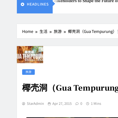
ites Global Stakeholders to Shape the Future of Business Eve
HEADLINES
Home
生活
旅游
椰壳洞（Gua Tempurun
旅游
椰壳洞（Gua Tempur
StarAdmin
Apr 27, 2015
0
1 Mins