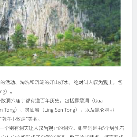
经地壳的活动、淘洗和沉淀的好山好水，绝对叫人叹为观止，包
ng）。
大多数洞穴庙宇都有逾百年历史，包括霹雳洞（Gua
m Tong）、灵仙岩（Ling Sen Tong），以及昆仑喇叭
），有“南洋小敦煌”美名。
是一个别有洞天让人叹为观止的洞穴。椰壳洞是由5个钟乳石
，穴与穴之间形成了自然的通道。鉴于这些特点，椰壳洞成