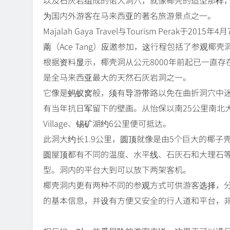
为国内外游客在马来西亚的著名旅游景点之一。
Majalah Gaya Travel与Tourism Pera
萳（Ace Tang）应邀参加，这行程包括了参观椰壳
根据资料显示，椰壳洞从公元8000年前起已一直
是全马来西亚最大的天然石灰岩洞之一。
它像是蚂蚁窝般，须有导游带路以免在曲折洞穴中
有当年抗日军留下的壁画。从怡保以南25公里南北大道务边（
Village、锡矿湖约6公里便可抵达。
此洞大约长1.9公里，圆顶就像是由5个巨大的椰
圆屋顶都有不同的温度、水平线、石灰石和大理石
型。洞内的平台大到可以放下两架客机。
椰壳洞内更有两种不同的参观方式可供游客选择，
的基本信息，并设有方便又安全的行人道和平台，