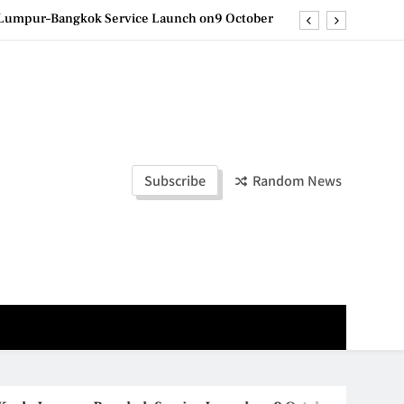
e printing with next-generation EcoTank Series
ashion Week Malaysia 2026– Press Conference
olders to Shape the Future of Business Events
la Lumpur–Bangkok Service Launch on9 October
e printing with next-generation EcoTank Series
Subscribe
Random News
ashion Week Malaysia 2026– Press Conference