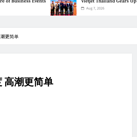
usiness Events
Vietjet Thailand Gears Up for 
Aug 7, 2026
高潮更简单
 高潮更简单