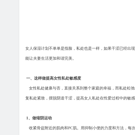
女人保湿计划不单单是指脸，私处也是一样，如果干涩已经出现
能让夫妻生活更加和谐完美。
一、这样做提高女性私处敏感度
女性私处健康与否，直接关系到整个家庭的幸福，而私处松弛
复私处紧致，摆脱阴道干涩，提高女人私处在性爱过程中的敏
1
、做缩阴运动
收紧骨盆附近的肌肉和
PC
肌。用抑制小便的力度和方法，每