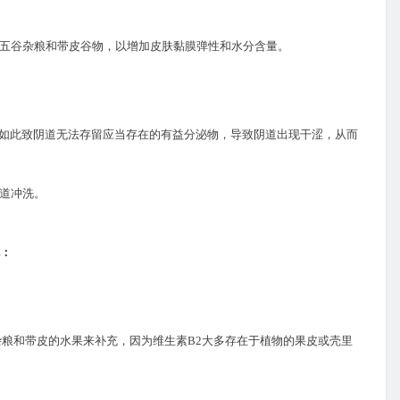
五谷杂粮和带皮谷物，以增加皮肤黏膜弹性和水分含量。
如此致阴道无法存留应当存在的有益分泌物，导致阴道出现干涩，从而
阴道冲洗。
：
杂粮和带皮的水果来补充，因为维生素
B2
大多存在于植物的果皮或壳里