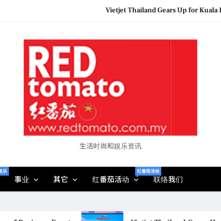
Vietjet Thailand Gears Up for Kua
Epson reinvents affordabl
Couture F
MBEW 2026 Unites Global Stakeh
Vietjet Thailand Gears Up for Kua
Epson reinvents affordabl
Couture F
生活时尚和娱乐资讯
娱乐
红番茄活动
事业
其它
红番茄活动
联络我们