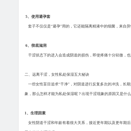
5
、使用避孕套
套子不仅仅是
“
避孕
”
用的，它还能隔离精液中的细菌，来自
6
、彻底滋润
干涩状态下的进入会造成阴道的损伤，即使疼痛十分轻微，
二、
远离干涩，女性私处保湿五大秘诀
一些女性盲目追求
“
干净
”
，对阴道进行反复多次的冲洗，长期
象，那么怎样才能为私处保湿呢？出现干涩现象的原因又是什
1
、生理因素
女性阴道干涩和年龄有着很大关系，接近更年期以及更年期后