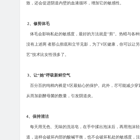
致，还会促进阴道内壁的血液循环，增加它的敏感性。
2
、修剪体毛
体毛会影响私处的敏感度，最好的方法就是
“
剪
”
。热蜡与各种
没有上述两 者那么彻底和立竿见影，为了
V
区健康，你可以让另
艺
”
技术比女性强多了。
3
、让
“
她
”
呼吸新鲜空气
百分百的纯棉内裤是
V
区最贴心的保护。此外，尽可能减少穿
从而加剧酵母菌的数量，引发阴道炎。
4
、保持清洁
每天用无色、无味的洗浴皂，在手中揉出泡沫后，再用泡沫轻
道，这样会破坏内部的酸碱平衡，也不会破坏私处的敏感度，