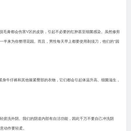
脱毛膏都会伤害
V
区的皮肤，引起不必要的红肿甚至细菌感染。虽然修剪
一半来为你整理花园。而且，男性每天早上都要使用剃须刀，他们的
“
园
紧身牛仔裤和其他箍紧臀部的衣物，它们都会引起体温升高、细菌滋生，
轻搓洗外阴。我们的阴道内部有自洁功能，因此千万不要自己冲洗阴
注意动作要轻柔。