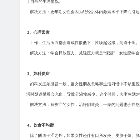
于自然的生理情况。
解决方法：更年期女性会因为绝经后体内激素水平下降而引起
2
、心理因素
工作、生活压力都会造成性欲低下，性唤起迟滞，阴道干涩。
解决方法：学会释放压力。减轻压力就是
“
保湿
”
，女性应学
3
、妇科炎症
妇科炎症如感冒一般，当女性朋友忽略和生活习惯中不够重视
活时阴道黏膜会充血，导致分泌物减少。这个时候，夫妻生活对
解决方法：有炎症的女性，治好阴道炎，干燥的问题也会自
4
、饮食不均衡
除了阴道干涩之外，如果女性还伴有口角发炎、皮肤干燥、脱