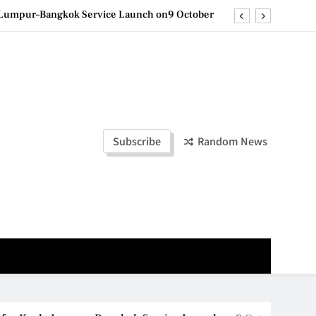
la Lumpur–Bangkok Service Launch on9 October
e printing with next-generation EcoTank Series
ashion Week Malaysia 2026– Press Conference
olders to Shape the Future of Business Events
la Lumpur–Bangkok Service Launch on9 October
Subscribe
Random News
e printing with next-generation EcoTank Series
ashion Week Malaysia 2026– Press Conference