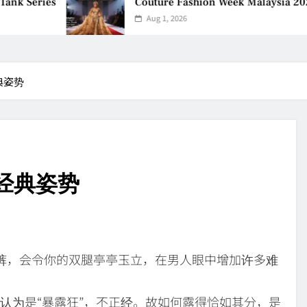
 Series
Couture Fashion Week Malaysia 2026– P
Aug 1, 2026
典姿势
经典姿势
裤，会令你的双腿亭亭玉立，在男人眼中增加许多难
认为是“暴露狂”，不正经。故如何露得恰如其分，是