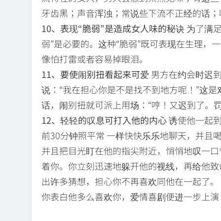
牙齿黑；声音浑浊；常说些下流不正经的话；
10、表现“脆弱”是造成女人味的秘诀
为了满足
弱”是必要的。这种“脆弱”既可表现在生理，
像怕打雷或者容易掉眼泪。
11、要使闹别扭看起来可爱
男方在约会时迟到
说：“我在担心你是不是找不到地方呢！”这
话，闹别扭就可派上用场：“哼！又迟到了。
12、轻轻的叹息可打入他的内心
诱使他一起到
前30分钟照平常 一样快快乐乐地聊天，并且
并且把目光盯在他的指尖附近，悄悄地叹一口气
着你。你立刻迅速地躲开他的视线，再给他致
出许多猜想，担心你不再喜欢同他在一起了。
你表白他多么喜欢你，爱情喜剧便进一步上演