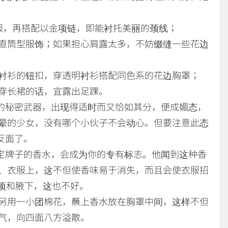
再搭配以金项链，即能衬托美丽的颈线；
型服饰；如果担心肩露太多，不妨缀缝一些花边
的钮扣，穿透明衬衫搭配同色系的花边胸罩；
长裙的话，宜露出足踝。
的秘密武器，出现得适时而又恰如其分，便成媚态，
晕的少女，没有哪个小伙子不会动心。但要注意此态
反面了。
定牌子的香水，会成为你的专有标志。他闻到这种香
、衣服上，这不但使香味易于消失，而且会使衣服招
颈项和腋下，这也不好。
另用一小团棉花，蘸上香水放在胸罩中间，这样不但
气，向四面八方溢散。