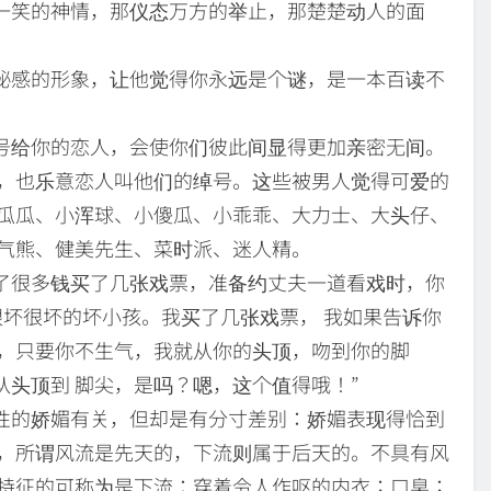
一笑的神情，那仪态万方的举止，那楚楚动人的面
秘感的形象，让他觉得你永远是个谜，是一本百读不
号给你的恋人，会使你们彼此间显得更加亲密无间。
，也乐意恋人叫他们的绰号。这些被男人觉得可爱的
瓜瓜、小浑球、小傻瓜、小乖乖、大力士、大头仔、
气熊、健美先生、菜时派、迷人精。
了很多钱买了几张戏票，准备约丈夫一道看戏时，你
很坏很坏的坏小孩。我买了几张戏票， 我如果告诉你
，只要你不生气，我就从你的头顶，吻到你的脚
从头顶到 脚尖，是吗？嗯，这个值得哦！”
性的娇媚有关，但却是有分寸差别：娇媚表现得恰到
，所谓风流是先天的，下流则属于后天的。不具有风
特征的可称为是下流：穿着令人作呕的内衣；口臭；