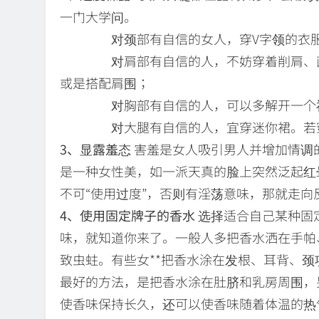
一门大学问。
对颈部有自信的女人，穿V字领的衣服，
对肩部有自信的人，不妨穿着削肩、直筒
或是搭配肩围；
对胸部有自信的人，可以多解开一个衬衫
对大腿有自信的人，宜穿迷你裙。若穿
3、显露羞态
害羞是女人吸引男人并增加情调
是一种女性美，如一派天真的脸上突然泛起红
不可“使用过度”，否则有淫荡意味，那就走向
4、使用固定牌子的香水
选择适合自己某种固
味，就知道你来了。一般人多把香水洒在手帕
致虫蛀。有些女**把香水涂在发根、耳背、
最好的方法，是把香水涂在肚脐和乳房周围，
使香味保持长久，还可以使香味随着体温的热