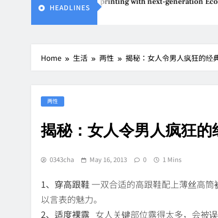
on reinvents affordable printing with next-generation EcoTank
HEADLINES
ug 4, 2026
Home
生活
两性
揭秘：女人令男人疯狂的经
两性
揭秘：女人令男人疯狂的
0343cha
May 16, 2013
0
1 Mins
1、穿高跟鞋
一双合适的高跟鞋配上薄丝高筒
以言表的魅力。
2、适度裸露
女人关键部位露得太多，会被误