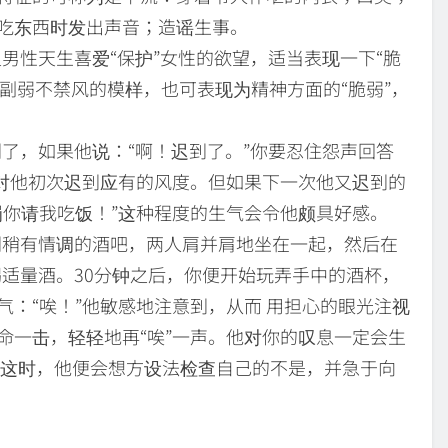
吃东西时发出声音；造谣生事。
男性天生喜爱“保护”女性的欲望，适当表现一下“脆
一副弱不禁风的模样，也可表现为精神方面的“脆弱”，
了，如果他说：“啊！迟到了。”你要忍住怨声回答
是对他初次迟到应有的风度。但如果下一次他又迟到的
罚你请我吃饭！”这种程度的生气会令他颇具好感。
稍有情调的酒吧，两人肩并肩地坐在一起，然后在
喝适量酒。30分钟之后，你便开始玩弄手中的酒杯，
：“唉！”他敏感地注意到，从而 用担心的眼光注视
命一击，轻轻地再“唉”一声。他对你的叹息一定会生
 这时，他便会想方设法检查自己的不是，并急于向