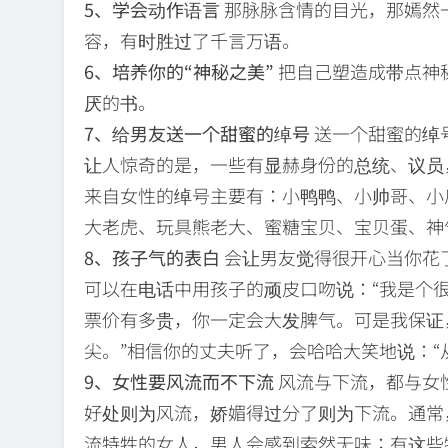
5、学会动作语言
那脉脉含情的目光，那嫣然
容，有时胜过了千言万语。
6、培养你的“神秘之美”
把自己塑造成带点神
厌的书。
7、给男友送一个甜蜜的绰号
送一个甜蜜的绰
让人惊奇的是，一些有显赫身份的总统、议员
来自女性的绰号主要有：小鸭鸭、小帅哥、小
大老虎、玩具熊老大、蜜糖宝贝、宝贝蛋、神
8、孩子气的表白
会让男友觉得很开心当你花
可以在电话中用孩子的顽皮口吻说：“我是个
票价有多贵，你一定会大发脾气。可是我保证
尖。”相信你的丈夫听了，会哈哈大笑地说：“
9、女性要风流而不下流
风流与下流，都与女
好处则为风流，娇媚得过分了则为下流。通常
流特牲的女人，男人会感到索然无味；有这些