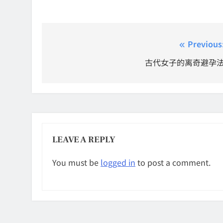
Post
Previous
navigation
古代女子的离奇避孕
LEAVE A REPLY
You must be
logged in
to post a comment.