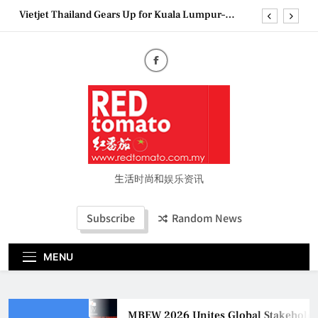
Skip
Vietjet Thailand Gears Up for Kuala Lumpur–
to
Bangkok Service Launch on9 October
content
Epson reinvents affordable printing with next-
generation EcoTank Series
Couture Fashion Week Malaysia 2026– Press
Conference
MBEW 2026 Unites Global Stakeholders to Shape
the Future of Business Events
Vietjet Thailand Gears Up for Kuala Lumpur–
Bangkok Service Launch on9 October
Epson reinvents affordable printing with next-
generation EcoTank Series
生活时尚和娱乐资讯
Couture Fashion Week Malaysia 2026– Press
Conference
Subscribe
Random News
MENU
MBEW 2026 Unites Global Stakeholders