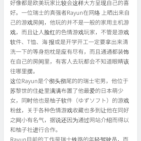
好像都是欧美玩家比较会这样大方呈现自己的喜
好。一位瑞士的真强者Rayun在网络 上晒出来自
己的游戏房间，他玩的并不是一般的家用主机游
戏，而且让人脸红的色情游戏玩家，不管是游戏
软件、T恤、海 报或是开学开工一定要拿出来清
洗一下的等身抱枕是应有尽有，而且通通都装饰
在自己的房间里，有客人去玩都会不知道眼睛该
往哪里摆。
这位Rayun是个彻头彻尾的的瑞士宅男，他位于
苏黎世的住处里满满布置了他最爱的日本萌少
女，同时他也是柚子软件（ゆずソフト）的游戏
粉丝，关于各种色情游戏收藏也多到让他在同好
之间小有名气，据说还因为通过网站介绍而得以
和柚子社进行合作。
Rayun目前的工作是瑞士铁路的年轻驾驶员，而