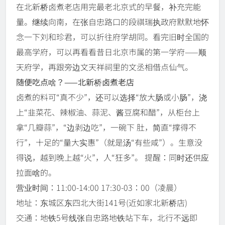
在北新桥卤煮老店用完最老北京式的早餐，补充完能
量。继续向南，在张自忠路口的段祺瑞执政府默默地怀
念一下刘和珍君，可以折往府学胡同。看完旧时全国的
最高学府，可以再看看昔日北京市属的第一学府——顺
天府学，再跟旁边文天祥祠里的文丞相借点仙气。
随便吃点啥？——北新桥卤煮老店
卤煮的料可“真不少”，还可以选择“放大肠或小肠”，浇
上“韭菜花、辣椒油、蒜泥、酱豆腐和醋”，从柜台上
拿“几瓣蒜”，“边剥边吃”，一碗下 肚，简直“撑得不
行”，十足的“量大实惠”（就是汤“有些咸”）。生意没
得说，越到晚上越“火”，人“狂多”。 提醒：同时还供应
拉面啥的。
营业时间：11:00-14:00 17:30-03：00（凌晨）
地址：东城区东四北大街141号(近如家北新桥店)
交通：地铁5号线张自忠路地铁站下车，北行不远即