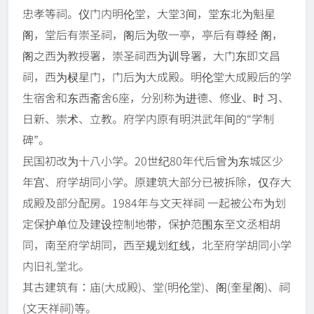
忠孝等祠。仪门内明伦堂，大堂3间，堂东北为魁星
阁，堂后有崇圣祠，阁后为敬一亭，亭后有尊经 阁，
阁之西为教授署，崇圣祠西为训导署，大门东即文昌
祠，西为棂星门，门后为大成殿。明伦堂大成殿后的学
生宿舍和东西斋舍6座，分别称为进德、修业、时 习、
日新、崇术、立教。府学内原有明洪武年间的“学制
碑”。
民国初改为十八小学。20世纪80年代后曾为东城区少
年宫、府学胡同小学。原建筑大部分已被拆除，仅存大
成殿及部分配房。1984年与文天祥祠 一起被公布为划
定保护单位及建设控制地带，保护范围东至文丞相胡
同，南至府学胡同，西至规划红线，北至府学胡同小学
内旧礼堂北。
其古建筑有：庙(大成殿)、堂(明伦堂)、阁(奎星阁)、祠
(文天祥祠)等。