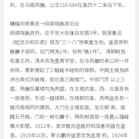
到，在马路西侧。公交116 684在东四十二条站下车。
继续向南暴走→段祺瑞执政旧址
段祺瑞执政府，在平安大街张自忠路3号，就是鲁迅
《纪念刘和珍君》提及“三一八”惨案发生地。这里原称
铁狮子胡同，旧门牌为1号，俗称”铁1号”。 清朝时为
和亲王府，清末改为贵胄学堂，后与西侧的承公府一并
拆除，重新建起了三组砖木结构的楼群。中间主楼为欧
洲古典式灰砖楼，前后面三间楼门，中部门厅 以上三
层，两侧及翼楼均为两层，在主楼的东、西、北面各有
一座楼房，形成一组楼群。在楼群的东、西两边各有一
组风格相同的建筑。大门在主楼前面，坐北朝 南，面
阔五开间，门前一对石狮子，隔街对面是一座悬山顶砖
雕大影壁。1912年，袁世凯将总统府和国务院设在这
里。1919年以后，靳云鹏将这里改为总理 府。1924年