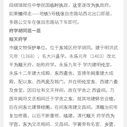
段祺瑞就任中华民国临时执政，这里遂改为执政府。
如果懒得走——地铁5号线张自忠路站西北出口即是，
多路公交车在张自忠路站下车即可。
府学胡同逛一逛
顺天府学
市级文物保护单位。位于东城区府学胡同。建于明洪武
元年（1368），名大兴县学。永乐元年（1403）改北
平为顺天府，始称府学。永乐九年于 学内建明伦堂，
永乐十二年建大成殿、东西斋舍。宣德年间重建大成
殿，配以东、西两庑及戟门，并在明伦堂东、西建六斋
及食堂。因旧址有文天祥祠，故在学舍之 西设祠。万
历年间将文丞相祠迁于学舍之东，就其地建怀忠会馆。
后在祠东北建尊经阁，在祠东南建文昌祠。清顺治初年
复加修葺，以后不断重修、续建。清代顺天 府学西为
学宫，东为文丞相祠、文昌祠。学署旁有名宦、乡贤、