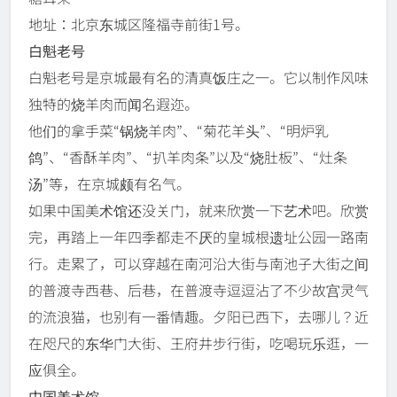
地址：北京东城区隆福寺前街1号。
白魁老号
白魁老号是京城最有名的清真饭庄之一。它以制作风味
独特的烧羊肉而闻名遐迩。
他们的拿手菜“锅烧羊肉”、“菊花羊头”、“明炉乳
鸽”、“香酥羊肉”、“扒羊肉条”以及“烧肚板”、“灶条
汤”等，在京城颇有名气。
如果中国美术馆还没关门，就来欣赏一下艺术吧。欣赏
完，再踏上一年四季都走不厌的皇城根遗址公园一路南
行。走累了，可以穿越在南河沿大街与南池子大街之间
的普渡寺西巷、后巷，在普渡寺逗逗沾了不少故宫灵气
的流浪猫，也别有一番情趣。夕阳已西下，去哪儿？近
在咫尺的东华门大街、王府井步行街，吃喝玩乐逛，一
应俱全。
中国美术馆