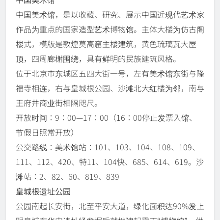
中国美术馆，是以收藏、研究、展示中国近现代艺术家
作品为重点的国家造型艺术博物馆。主体大楼为仿古阁
楼式，模版是敦煌莫高窟主楼建筑，黄色琉璃瓦大屋
顶，四周廊榭围绕，具有鲜明的民族建筑风格。
位于北京市东城区五四大街一号，左有美术馆东街与隆
福寺相连，右与皇城根公园、沙滩北大红楼为邻，南与
王府井商业街相隔咫尺。
开放时间：9：00—17：00（16：00停止发票入馆、
节假日照常开放）
公交路线：美术馆站：101、103、104、108、109、
111、112、420、特11、104快、685、614、619。沙
滩站：2、82、60、819、839
皇城根遗址公园
公园南起长安街，北至平安大道，绿化面积达90%发上