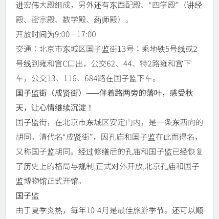
进宏伟大殿组成，另外还有东西配殿、“四学殿”（讲经
殿、密宗殿、数学殿、药师殿）。
开放时间为9:00—17:00
交通：北京市东城区国子监街13号；乘地铁5号线或2
号线到雍和宫C口出，公交62、44、特2路雍和宫下
车，公交13、116、684路在国子监下车。
国子监街（成贤街）——伴着路两旁的落叶，感受秋
天，让心情继续沉淀！
国子监街，在北京市东城区安定门内，是一条东西向的
胡同。清代名“成贤街”，因孔庙和国子监在此而得名，
又称国子监胡同。经过修缮后的孔庙和国子监已经恢复
了历史上的格局与规制,正式对外开放,北京孔庙和国子
监博物馆正式开馆。
国子监
由于夏季炎热，每年10-4月是最佳旅游季节。还可以顺