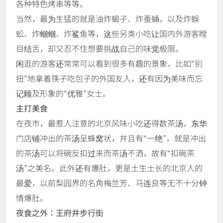
各种特色烤串等等。
当然，最为生猛的就是油炸蝎子、炸蚕蛹，以及炸蜈
蚣、炸蝈蝈、炸鲨鱼等，这些另类小吃让国内外游客瞠
目结舌，却又忍不住想要挑战自己的味觉极限。
闲逛的游客还常常可以看到很多有趣的景象，比如“别
扭”地拿着筷子吃包子的外国友人，还有因为美味而忘
记顾及形象的“优雅”女士。
主打美食
在夜市，最惹人注意的北京风味小吃还得数茶汤，东华
门店铺冲出的茶汤呈蜂窝状，并且有“一绝”，就是冲出
的茶汤可以将碗反扣过来而茶汤不洒，故有“扣碗茶
汤”之美名。此外还有爆肚，更是土生土长的北京人的
最爱，以前梨园界的名角梅兰芳、马连良等无不十分钟
情爆肚。
夜食之外：王府井步行街