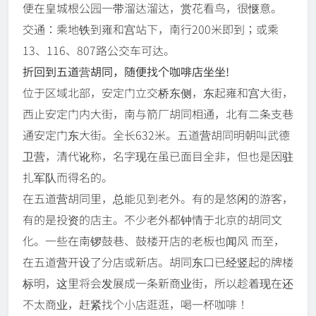
便在皇城根公园一带溜达溜达，赏花看鸟，很惬意。
交通：乘地铁到雍和宫站下，南行200米即到；或乘
13、116、807路公交车可达。
折回到五道营胡同，随便找个咖啡店坐坐!
位于区域北部，安定门立交桥东侧，东起雍和宫大街，
西止安定门内大街，南与箭厂胡同相通，北有二条支巷
通安定门东大街。全长632米。五道营胡同明朝叫武德
卫营，清代讹称，名字现在虽已面目全非，但也是因驻
扎军队而得名的。
在五道营胡同里，总能见到老外。有的是悠闲的游客，
有的是投资的店主。不少老外都钟情于北京的胡同文
化。一些在南锣鼓巷、鼓楼开店的老板也闻风 而至，
在五道营开设了分店或新店。胡同东口已经竖起的牌楼
标明，这里将会发展成一条新商业街，所以趁着现在还
不太商业，赶紧找个小店逛逛，喝一杯咖啡！