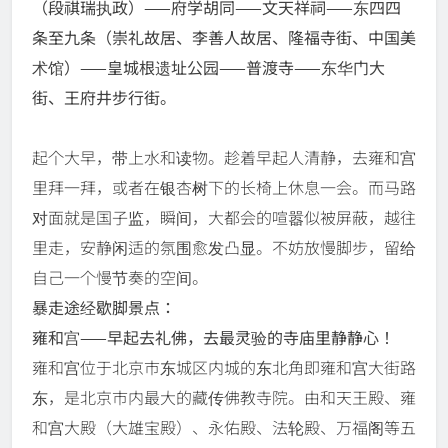
（段祺瑞执政）——府学胡同——文天祥祠——东四四
条至九条（崇礼故居、李善人故居、隆福寺街、中国美
术馆）——皇城根遗址公园——普渡寺——东华门大
街、王府井步行街。
起个大早，带上水和读物。趁着早起人清静，去雍和宫
里拜一拜，或者在银杏树下的长椅上休息一会。而马路
对面就是国子监，瞬间，大都会的喧嚣似被屏蔽，越往
里走，安静闲适的氛围愈发凸显。不妨放慢脚步，留给
自己一个慢节奏的空间。
暴走途经歇脚景点：
雍和宫——早起去礼佛，去最灵验的寺庙里静静心！
雍和宫位于北京市东城区内城的东北角即雍和宫大街路
东，是北京市内最大的藏传佛教寺院。由和天王殿、雍
和宫大殿（大雄宝殿）、永佑殿、法轮殿、万福阁等五