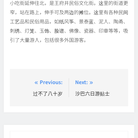
小吃街延伸往北，是王府井民俗文化街。这里的街道更
窄，站在路上，伸手可及两边的摊位。这里有各种民间
工艺品和民俗用品，如纸风筝、景泰蓝、泥人、陶甬、
刺绣、灯笼、玉饰、脸谱、佛像、瓷器、印章等等，吸
引了大量游人，包括很多外国游客。
Post
Previous:
Next:
navigation
过不了八十岁
沙巴六日游贴士