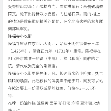
头脊排山勾滴；西式拱券门、盾式拱顶石；两侧砖墙覆
筒瓦，檐下出砖椽及冰盘檐，门柱是石笋。而门 楼上
的精华是数串雕刻精美的葡萄，在全北京这样的繁复雕
刻都属罕见。
隆福寺小吃街
隆福寺座落在东四北大街西，始建于明代宗景泰三年
（1425年），清雍正九年（1731年）重修。隆福寺在
明代是京城唯一的番（喇嘛）、禅（和尚）同驻的寺
院，清代成为完全的喇嘛庙。
隆福寺小吃街更是热闹非凡，长达百米的小吃摊，热气
腾腾的场面，此起彼伏的叫卖声不绝于耳，网友可以站
在摊边要上一份灌肠或是炒鱿鱼，价格在3－5元不
等。
推荐：奶油炸糕 豌豆黄 面茶 驴打滚 炸糕 豆汁糖火烧
糖耳朵