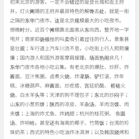
初来北京的游客，一定不会错过的是登长城和逛王府
井，灯火阑珊的王府井最具特色的解馋去处，就是一街
之隔的东华门夜市，这是北京规模最大的小吃夜市。
傍晚时分，近百个摊棚靠北面南从东向西，整齐地一字
甩开；商家抑扬顿挫的叫卖吸引着过往的行人，景象甚
是壮观；车行道上汽车川流不息，小吃街上行人熙熙攘
攘；国内游人和国外游客摩肩接踵，场面热闹非凡！
东华门夜市各地小吃云集。有老北京的爆肚、炒肝、炸
酱面、豆汁焦圈、卤煮火烧、炸灌肠、驴打滚、炸年
糕、冰糖葫芦、麻酱面、炒疙瘩、宫廷奶酪、 褡裢火
烧、白水羊头等；天津的狗不理包子；东北的炒闷子；
山东的小葱煎饼；陕西的凉皮、羊杂汤、羊肉泡馍、肉
夹馍；上海的炸尤鱼、炸鸡翅；杭州的桂花粥、 鱼圆
汤、炸响铃。甚至还有海南的椰子、竹筒饭；台湾的珍
珠奶茶；西式的特色小吃油炸冰淇淋；以及韩国烧烤和