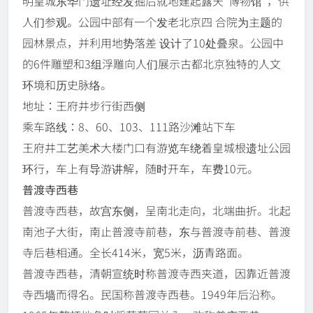
明皇城东华门遗址经发掘后就地建起露天“博物馆”，供
人们参观。公园中部有一个发老北京四 合院为主题的
园林景点，并利用地势落差 设计了10处叠泉。公园中
的6件雕塑和3组浮雕向人们展示古都北京独特的人文
环境和历史脉络。
地址：王府井步行街西侧
乘车路线：8、60、103、111路沙滩站下车
王府井工艺美术大楼门口有游览车绕着皇城根遗址公园
环行，车上有导游讲解，随时开车，车费10元。
普渡寺西巷
普渡寺西巷，故宫东侧，呈南北走向，北端曲折。北起
南池子大街，南止普渡寺前巷，东与普渡寺前巷、普渡
寺后巷相通。全长414米，宽5米，沥青路面。
普渡寺西巷，清朝宣统时称普渡寺西夹道，因靠近普渡
寺西墙而得名。民国称普渡寺西巷。1949年后沿称。