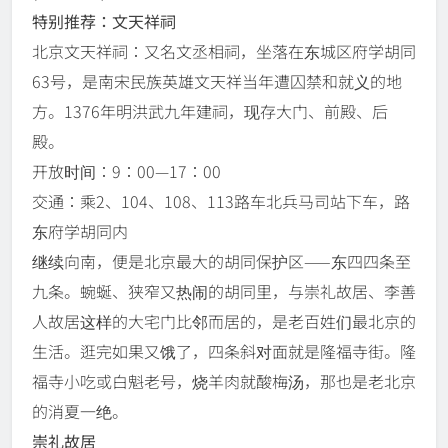
特别推荐：文天祥祠
北京文天祥祠：又名文丞相祠，坐落在东城区府学胡同
63号，是南宋民族英雄文天祥当年遭囚禁和就义的地
方。1376年明洪武九年建祠，现存大门、前殿、后
殿。
开放时间：9：00—17：00
交通：乘2、104、108、113路车北兵马司站下车，路
东府学胡同内
继续向南，便是北京最大的胡同保护区——东四四条至
九条。蜿蜒、狭窄又热闹的胡同里，与崇礼故居、李善
人故居这样的大宅门比邻而居的，是老百姓们最北京的
生活。逛完如果又饿了，四条斜对面就是隆福寺街。隆
福寺小吃或白魁老号，烧羊肉就酸梅汤，那也是老北京
的消夏一绝。
崇礼故居