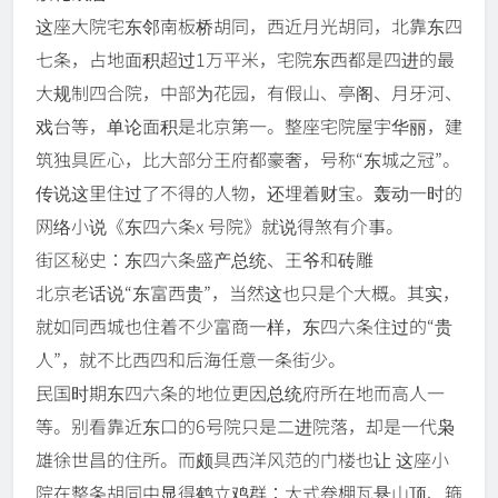
这座大院宅东邻南板桥胡同，西近月光胡同，北靠东四
七条，占地面积超过1万平米，宅院东西都是四进的最
大规制四合院，中部为花园，有假山、亭阁、月牙河、
戏台等，单论面积是北京第一。整座宅院屋宇华丽，建
筑独具匠心，比大部分王府都豪奢，号称“东城之冠”。
传说这里住过了不得的人物，还埋着财宝。轰动一时的
网络小说《东四六条x 号院》就说得煞有介事。
街区秘史：东四六条盛产总统、王爷和砖雕
北京老话说“东富西贵”，当然这也只是个大概。其实，
就如同西城也住着不少富商一样，东四六条住过的“贵
人”，就不比西四和后海任意一条街少。
民国时期东四六条的地位更因总统府所在地而高人一
等。别看靠近东口的6号院只是二进院落，却是一代枭
雄徐世昌的住所。而颇具西洋风范的门楼也让 这座小
院在整条胡同中显得鹤立鸡群：大式卷棚瓦悬山顶、箍