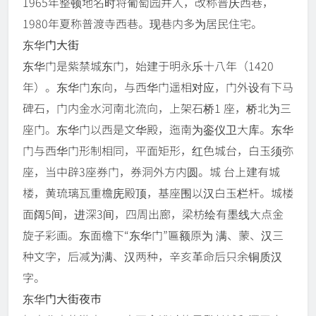
1965年整顿地名时将葡萄园并入，改称普庆西巷，
1980年夏称普渡寺西巷。现巷内多为居民住宅。
东华门大街
东华门是紫禁城东门，始建于明永乐十八年（1420
年）。东华门东向，与西华门遥相对应，门外设有下马
碑石，门内金水河南北流向，上架石桥1 座，桥北为三
座门。东华门以西是文华殿，迤南为銮仪卫大库。东华
门与西华门形制相同，平面矩形，红色城台，白玉须弥
座，当中辟3座券门，券洞外方内圆。城 台上建有城
楼，黄琉璃瓦重檐庑殿顶，基座围以汉白玉栏杆。城楼
面阔5间，进深3间，四周出廊，梁枋绘有墨线大点金
旋子彩画。东面檐下“东华门”匾额原为 满、蒙、汉三
种文字，后减为满、汉两种，辛亥革命后只余铜质汉
字。
东华门大街夜市