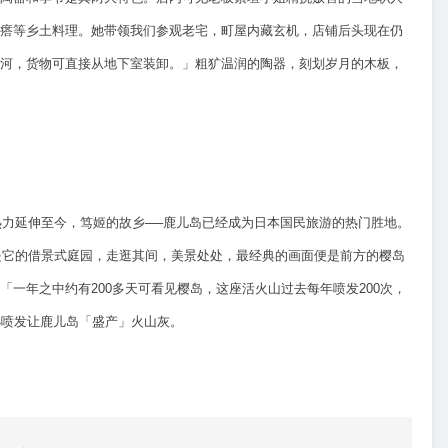
瘩等乡土料理。她带领我们参观老宅，町屋内藏玄机，店铺后头现在仍
河，货物可直接从地下室装卸。」粗犷温润的陶器，刻划岁月的木板，
热力延伸至今，笃姬的故乡──鹿儿岛已经成为日本国民旅游的热门胜地。
就是它的借景式庭园，走逛其间，美景处处，最经典的画面便是前方的樱岛
一年之中约有200多天可看见樱岛，这座活火山过去每年喷发200次，
小喷发让鹿儿岛「盛产」火山灰。