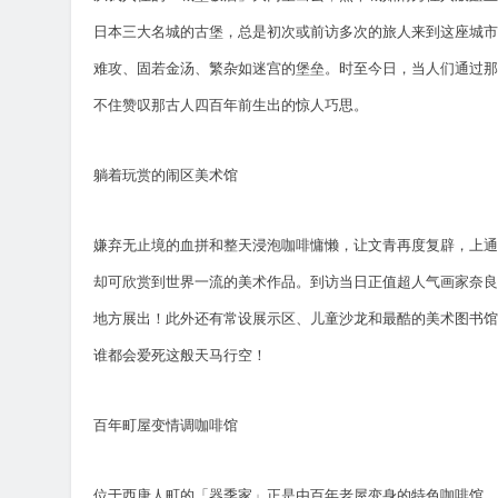
日本三大名城的古堡，总是初次或前访多次的旅人来到这座城市的
难攻、固若金汤、繁杂如迷宫的堡垒。时至今日，当人们通过那
不住赞叹那古人四百年前生出的惊人巧思。
躺着玩赏的闹区美术馆
嫌弃无止境的血拼和整天浸泡咖啡慵懒，让文青再度复辟，上通
却可欣赏到世界一流的美术作品。到访当日正值超人气画家奈良美智的「a
地方展出！此外还有常设展示区、儿童沙龙和最酷的美术图书馆
谁都会爱死这般天马行空！
百年町屋变情调咖啡馆
位于西唐人町的「器季家」正是由百年老屋变身的特色咖啡馆，