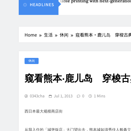
Epson reinvents affordable printing with next-generation E
HEADLINES
Aug 4, 2026
Home
生活
休闲
窥看熊本‧鹿儿岛 穿梭古
休闲
窥看熊本‧鹿儿岛 穿梭
0343cha
Jul 1, 2013
0
1 Mins
西日本最大规模商店街
从我入住的「城堡饭店」大门望出去，熊本城如清秀佳人般矗立