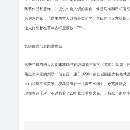
陶艺作品和服饰，并提供旬食入馔的美食，像是马肉和日式面疙
为房东住家，「这里的主人以前是卖油的，昔日住宅后方就是运
让人好想赖在百年古町屋腐败一下午。
笃姬故居仙岩园赏樱岛
这些年最夯的大河剧非2008年由宫崎葵主演的《笃姬》莫属！
藩主岛津家的别墅「仙岩园」建于1658年的仙岩园最大特色
火山和锦江湾美景。樱岛隐身在一片雾气水烟中。导览黄姐说：「
现在多达千次，不过我看了20年都没看到火花。」持续不断的