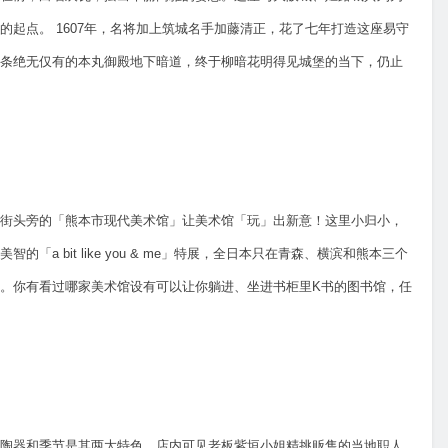
起点。 1607年，名将加上筑城名手加藤清正，花了七年打造这座易守
条绝无仅有的本丸御殿地下暗道，终于柳暗花明得见城堡的当下，仍止
街头旁的「熊本市现代美术馆」让美术馆「玩」出新意！这里小归小，
 bit like you & me」特展，全日本只在青森、横滨和熊本三个
。你有看过哪家美术馆设有可以让你躺进、坐进书柜里K书的图书馆，任
陶器和季节是其两大特色。店内可见老板紫垣小姐精挑贩售的当地职人