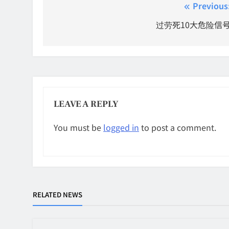
Post
Previous
navigation
过劳死10大危险信
LEAVE A REPLY
You must be
logged in
to post a comment.
RELATED NEWS