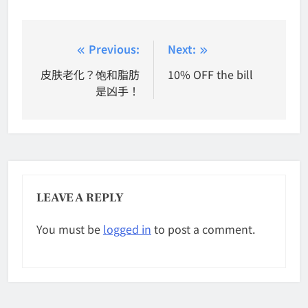
Post
Previous:
Next:
navigation
皮肤老化？饱和脂肪
10% OFF the bill
是凶手！
LEAVE A REPLY
You must be
logged in
to post a comment.