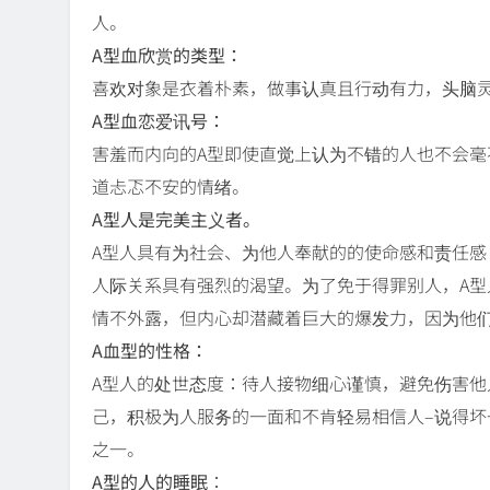
人。
A型血欣赏的类型：
喜欢对象是衣着朴素，做事认真且行动有力，头脑
A型血恋爱讯号：
害羞而内向的A型即使直觉上认为不错的人也不会毫
道忐忑不安的情绪。
A型人是完美主义者。
A型人具有为社会、为他人奉献的的使命感和责任
人际关系具有强烈的渴望。为了免于得罪别人，A型
情不外露，但内心却潜藏着巨大的爆发力，因为他
A血型的性格：
A型人的处世态度：待人接物细心谨慎，避免伤害
己，积极为人服务的一面和不肯轻易相信人–说得坏
之一。
A型的人的睡眠
：