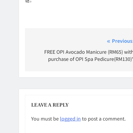
谜。
Post
Previous
navigation
FREE OPI Avocado Manicure (RM65) wit
purchase of OPI Spa Pedicure(RM130)
LEAVE A REPLY
You must be
logged in
to post a comment.