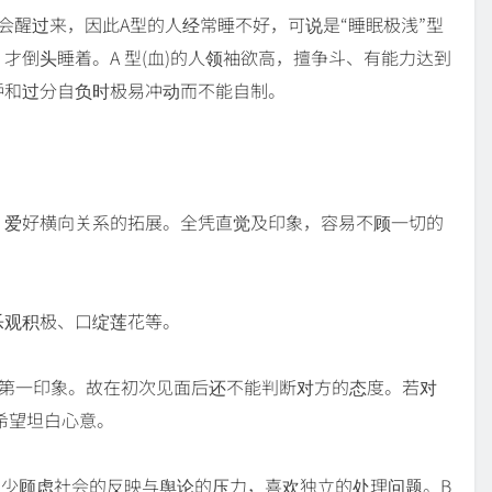
会醒过来，因此A型的人经常睡不好，可说是“睡眠极浅”型
才倒头睡着。A 型(血)的人领袖欲高，擅争斗、有能力达到
妒和过分自负时极易冲动而不能自制。
，爱好横向关系的拓展。全凭直觉及印象，容易不顾一切的
。
乐观积极、口绽莲花等。
的第一印象。故在初次见面后还不能判断对方的态度。若对
有希望坦白心意。
很少顾虑社会的反映与舆论的压力，喜欢独立的处理问题。B