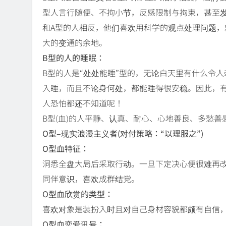
型人言行随便、不拘小节，反感限制与拘束，甚至
和A型的人相反，他们喜欢用科学的观点处理问题
大的变通的余地。
B型的人的睡眠：
B型的人是“处处能睡”型的，无论白天里有什么令
入睡，而且不论身何处，都能睡得很安稳。因此，
人恐怕都还不知道呢！
B型(血)的人平静、认真、耐心、心地善良、多愁
O型–现实浪漫主义者(对付策略：“以理服之”)
O型血特征：
洞悉全盘大局后采取行动。一旦下定决心便很难再
同伴意识，喜欢成群结党。
O型血欣赏的类型：
喜欢对象是装扮入时且对自己身材容貌都颇有自信
O型血恋爱讯号：