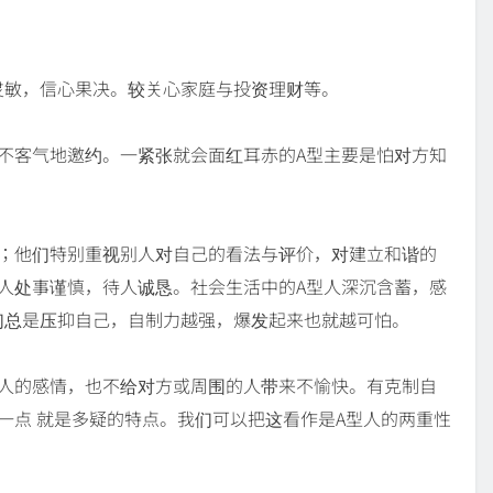
灵敏，信心果决。较关心家庭与投资理财等。
不客气地邀约。一紧张就会面红耳赤的A型主要是怕对方知
感；他们特别重视别人对自己的看法与评价，对建立和谐的
人处事谨慎，待人诚恳。社会生活中的A型人深沉含蓄，感
们总是压抑自己，自制力越强，爆发起来也就越可怕。
他人的感情，也不给对方或周围的人带来不愉快。有克制自
一点 就是多疑的特点。我们可以把这看作是A型人的两重性