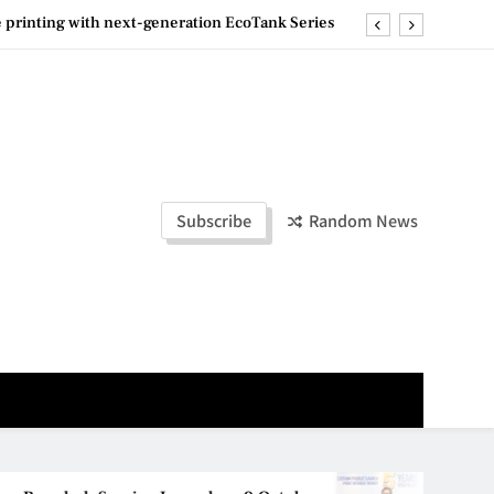
e printing with next-generation EcoTank Series
ashion Week Malaysia 2026– Press Conference
olders to Shape the Future of Business Events
la Lumpur–Bangkok Service Launch on9 October
e printing with next-generation EcoTank Series
Subscribe
Random News
ashion Week Malaysia 2026– Press Conference