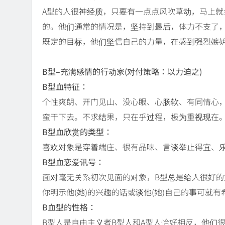
A型的人很神经质，只要有一点点风吹草动，马上就
的。他们通常的情况是，坚持到最后，体力不支了，
既定的目标，他们坚信自己的力量，在感到强烈嫉
B型–充满感情的行动家(对付策略：以力迫之)
B型血特征：
个性爽朗、开门见山、没心眼、心肠软、有同情心
蛮干下去。不求结果，只在乎过程，极为重视现在
B型血欣赏的类型：
喜欢对象是穿着端庄、很有品味、言谈举止得宜、
B型血恋爱讯号：
面对毫无关系初次见面的对象，B型总是给人很好
你明示他(她)的兴趣的话或谈他(她)自己的事可就
B血型的性格：
B型人是自由主义者B型人和A型人恰好相反，他们