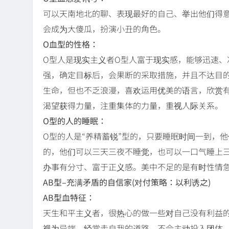
可以天南地北的聊、表现最好的自己、举出他们得
会成为大傻瓜，扮演小丑的角色。
O血型的性格：
O型人是现实主义者O型人富于现实感，能够迅速
强，确定目标后，会果断的采取措施，并且不达目
生命，但也不乏浪漫，喜欢运用优美的语言，欣赏
渴望获得力量，注重集体的力量，重视人际关系。
O型的人的睡眠：
O型的人是“养精蓄锐”型的，只要睡眠时间一到，
的，他们可以三天三夜不睡觉，也可以一口气睡上三
办事有分寸、富于正义感。美中不足的是有时性情
AB型–充满矛盾的自信家(对付策略：以利诱之)
AB型血特征：
天生和平主义者，很热心的做一些对自己没有利益
视为异端。经常走自我的道路，不会主动投入团体