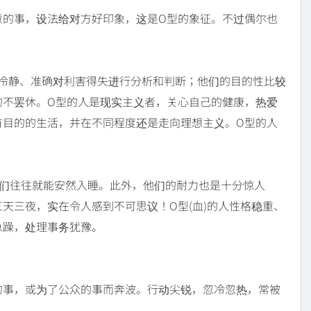
意的事，设法给对方好印象，这是O型的象征。不过偶尔也
、冷静、准确对利害得失进行分析和判断；他们的目的性比较
的不罢休。O型的人是现实主义者，关心自己的健康，热爱
有目的的生活，并在不同程度还是走向理想主义。O型的人
他们往往就能安然入睡。此外，他们的耐力也是十分惊人
天三夜，实在令人感到不可思议！O型(血)的人性格稳重、
急躁，处理事务犹豫。
的事，或为了公众的事而奔波。行动尖锐，忽冷忽热，常被
。