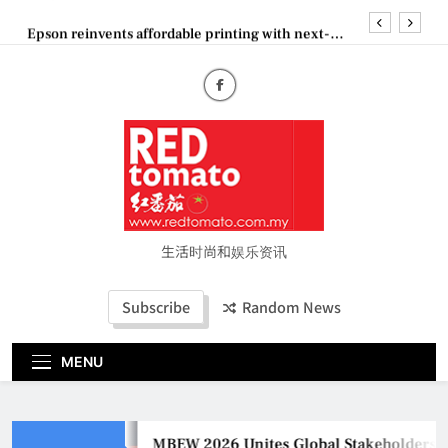
Skip
Epson reinvents affordable printing with next-
to
generation EcoTank Series
content
Couture Fashion Week Malaysia 2026– Press
Conference
MBEW 2026 Unites Global Stakeholders to Shape
the Future of Business Events
Vietjet Thailand Gears Up for Kuala Lumpur–
Bangkok Service Launch on9 October
Epson reinvents affordable printing with next-
generation EcoTank Series
Couture Fashion Week Malaysia 2026– Press
Conference
生活时尚和娱乐资讯
Subscribe
Random News
MENU
MBEW 2026 Unites Global Stakeholders to 