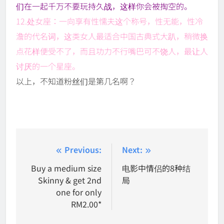
们在一起千万不要玩持久战，这样你会被掏空的。
12.处女座：一向享有性懦夫这个称号，性无能，性冷
澹的代名词，这类女人最适合中国古典式大趴，稍微换
点花样便受不了，而且功力不行嘴巴可不饶人，最让人
讨厌的一个星座。
以上，不知道粉丝们是第几名啊？
Post
Previous:
Next:
navigation
Buy a medium size
电影中情侣的8种结
Skinny & get 2nd
局
one for only
RM2.00*