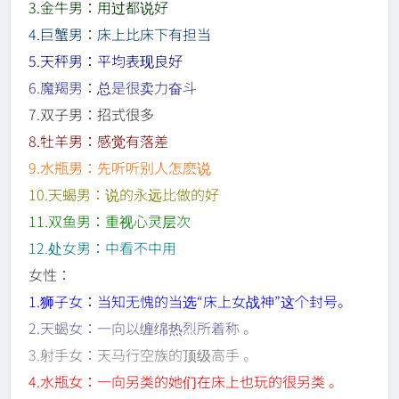
3.金牛男：用过都说好
4.巨蟹男：床上比床下有担当
5.天秤男：平均表现良好
6.魔羯男：总是很卖力奋斗
7.双子男：招式很多
8.牡羊男：感觉有落差
9.水瓶男：先听听别人怎麽说
10.天蝎男：说的永远比做的好
11.双鱼男：重视心灵层次
12.处女男：中看不中用
女性：
1.狮子女：当知无愧的当选“床上女战神”这个封号。
2.天蝎女：一向以缠绵热烈所着称 。
3.射手女：天马行空族的顶级高手 。
4.水瓶女：一向另类的她们在床上也玩的很另类 。