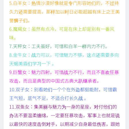
5.白羊女：热情沙漠好像就是专门形容她们的，不过持
久力还需要提高，那样加以时日必能超越有床上之王美
誉狮子们。
6.魔羯女：虽然有点冷，可是在床上却是别有一番风
味。
7.天秤女：工夫虽好，可惜和白羊一样内力不行。
8.金牛女：战力可以，可惜魅力不够，这点还需要多向
天蝎美眉们学习一下 。
9.巨蟹女：魅力四射，可惜战力不行，而且不喜欢狂暴
攻击，而且是典型的中国式古典大趴继承者。
10.双子女：别看她们一个个在外边都挺能耐，可惜霸
王气短，底气不足，不适合打长久战 。
11.双鱼女：集美丽与魅力为一身的星座，对付他们的
办法不要温柔缠绵，一定要狂暴攻击，军事上也就是说
以最快的速度击倒对手，以期减少自身最低伤害，跟她