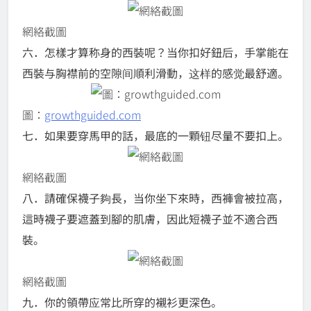
網絡截圖
六．怎樣才算称身的西裝呢？当你扣好鈕后，
手掌能在
西裝与胸襟前的空隙间順利滑動，这样的感觉最舒適。
圖：
growthguided.com
七．如果要穿馬甲的話，最底的一顆钮尽量不要扣上。
網絡截圖
八．請確保襪子夠長，当你坐下來時，西褲會被拉高，
這時襪子要遮蓋到腳的肌膚，因此短襪子並不適合西
裝。
網絡截圖
九．你的領帶应常比所穿的襯衫更深色。