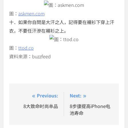
圖：
askmen.com
十．如果你自問是大汗之人，記得要在襯衫下穿上汗
衣，
不要任汗滲在襯衫之上。
圖：
ttod.co
資料來源：buzzfeed
Post
Previous:
Next:
navigation
8大致命时尚单品
8步骤提高iPhone电
池寿命