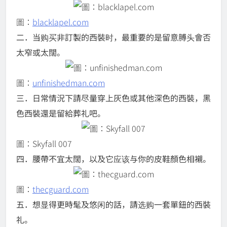
圖：
blacklapel.com
二．当购买非訂製的西裝时，最重要的是留意膊头會否
太窄或太闊。
圖：
unfinishedman.com
三．日常情況下請尽量穿上灰色或其他深色的西裝，
黑
色西裝還是留給葬礼吧。
圖：Skyfall 007
四．腰帶不宜太闊，以及它应该与你的皮鞋顏色相襯。
圖：
thecguard.com
五．想显得更時髦及悠闲的話，請选购一套單鈕的西裝
礼。