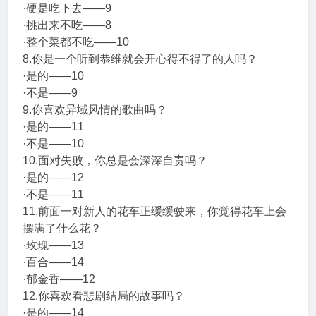
·硬是吃下去——9
·挑出来不吃——8
·整个菜都不吃——10
8.你是一个听到恭维就会开心得不得了的人吗？
·是的——10
·不是——9
9.你喜欢异域风情的歌曲吗？
·是的——11
·不是——10
10.面对失败，你总是会深深自责吗？
·是的——12
·不是——11
11.前面一对新人的花车正缓缓驶来，你觉得花车上会
摆满了什么花？
·玫瑰——13
·百合——14
·郁金香——12
12.你喜欢看悲剧结局的故事吗？
·是的——14