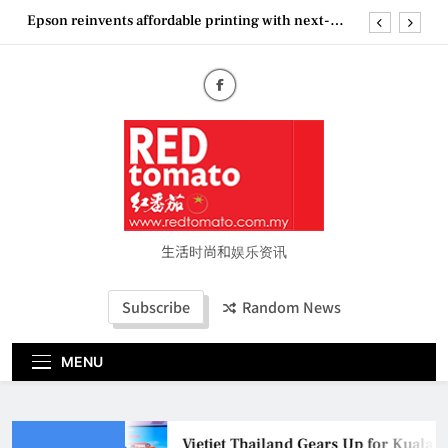
Skip
Epson reinvents affordable printing with next-
to
generation EcoTank Series
content
Couture Fashion Week Malaysia 2026– Press
Conference
“See Her Heal – 1,000 Untold Stories” 为马来西亚
妈妈提供分享剖腹产复原历程的空间
Vietjet Thailand Gears Up for Kuala Lumpur–
Bangkok Service Launch on9 October
Epson reinvents affordable printing with next-
generation EcoTank Series
Couture Fashion Week Malaysia 2026– Press
Conference
生活时尚和娱乐资讯
“See Her Heal – 1,000 Untold Stories” 为马来西亚
妈妈提供分享剖腹产复原历程的空间
Subscribe
Random News
MENU
Vietjet Thailand Gears Up for Kuala