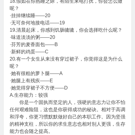
18.假如在你熟睡之际，有陌生来电打扰，你会怎么做
呢？
·挂掉继续睡——20
·无可奈何地接电话——19
19.清晨起床，你感到饥肠辘辘，你会选择吃什么呢？
·味道淡淡的粥——20
·芬芳的麦香面包——B
·新鲜的鸡蛋——C
20.有一个女生从来没有穿过裙子，你觉得这是为什么
呢？
·她有很粗的萝卜腿——A
·她腿上有残疾——E
·她觉得穿裙子不方便——D
A.生存能力：较强
你是一个固执而坚定的人，强硬的意志力让你不怕
任何艰难险阻，这也是你获得成功的秘诀。相对于高调
和浮夸，你更习惯默默做好自己的本职工作。因为坚强
的精神支柱，所以你的求生意志也相对别人更强，生存
能力也会随之提高。