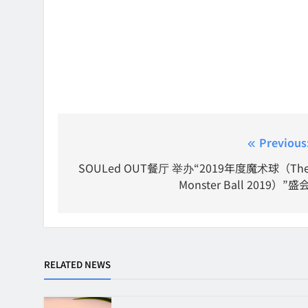
Post
Previous
navigation
SOULed OUT餐厅 举办“2019年度魔术球（Th
Monster Ball 2019）”盛
RELATED NEWS