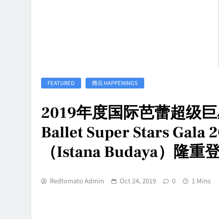
FEATURED
商讯 HAPPENINGS
2019年度国际芭蕾超级巨星盛
Ballet Super Stars 
（Istana Budaya）隆重
Redtomato Admin
Oct 24, 2019
0
1 Mins