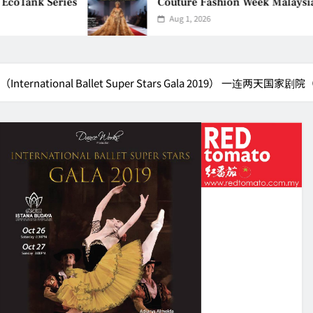
Tank Series
Couture Fashion Week Malaysia 202
Aug 1, 2026
national Ballet Super Stars Gala 2019） 一连两天国家剧院