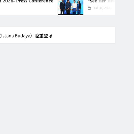
6– Press Conference
“See Her Heal – 1,
Jul 30, 2026
（Istana Budaya）隆重登场