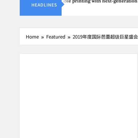
Epson reinvents affordable printing with next-generation Eco
HEADLINES
Aug 4, 2026
Home
Featured
2019年度国际芭蕾超级巨星盛会（Inter