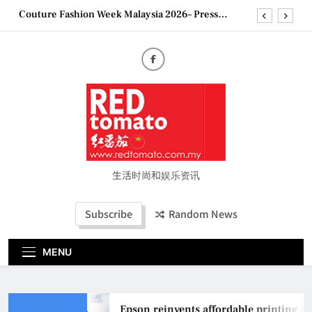
Skip
Couture Fashion Week Malaysia 2026– Press
to
Conference
content
“See Her Heal – 1,000 Untold Stories” 为马来西亚
妈妈提供分享剖腹产复原历程的空间
2026 全国房地产大奖创历史纪录 见证马来西亚房
地产经纪行业蓬勃发展
Epson reinvents affordable printing with next-
generation EcoTank Series
Couture Fashion Week Malaysia 2026– Press
Conference
“See Her Heal – 1,000 Untold Stories” 为马来西亚
妈妈提供分享剖腹产复原历程的空间
生活时尚和娱乐资讯
2026 全国房地产大奖创历史纪录 见证马来西亚房
地产经纪行业蓬勃发展
Subscribe
Random News
MENU
Epson reinvents affordable printing wi