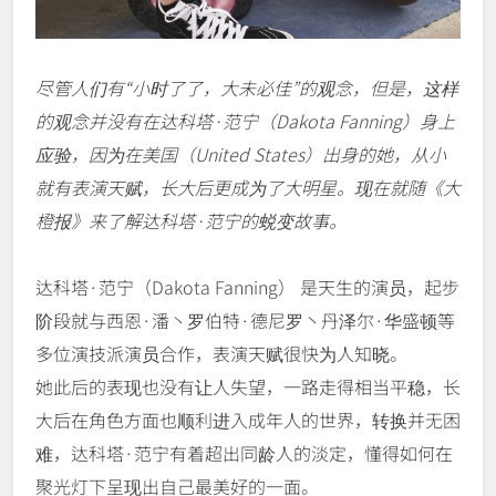
尽管人们有“小时了了，大未必佳”的观念，但是，这样
的观念并没有在达科塔·范宁（Dakota Fanning）身上
应验，因为在美国（United States）出身的她，从小
就有表演天赋，长大后更成为了大明星。现在就随《大
橙报》来了解达科塔·范宁的蜕变故事。
达科塔·范宁（Dakota Fanning） 是天生的演员，起步
阶段就与西恩·潘丶罗伯特·德尼罗丶丹泽尔·华盛顿等
多位演技派演员合作，表演天赋很快为人知晓。
她此后的表现也没有让人失望，一路走得相当平稳，长
大后在角色方面也顺利进入成年人的世界，转换并无困
难，达科塔·范宁有着超出同龄人的淡定，懂得如何在
聚光灯下呈现出自己最美好的一面。