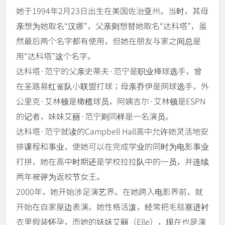
她于1994年2月23日出生在美国佐治亚州。当时，其母
亲想为她取名“汉娜”，父亲则想替她取名“达科塔”，虽
然最后两个名字都有使用，但她在朋友与家之间总是
用“达科塔”这个名字。
达科塔·范宁的父亲史蒂夫·范宁是职业棒球选手，曾
在圣路易红雀队小联盟打球；母亲乔伊是网球选手，外
公里克·艾林顿是橄榄球员，阿姨吉尔·艾林顿是ESPN
的记者，妹妹艾丽·范宁则同样是一名演员。
达科塔·范宁就读的Campbell Hall高中允许她灵活地安
排课程和事业，使她可以在完成学业的同时为电影事业
打拼，她在高中时期还是学校拉拉队中的一员，并连续
两年被评为返校节女王。
2000年，她开始涉足演艺界。在她跨入电影界前，就
开始在自家屋边表演。她性格活泼，经常把毛毯塞进衬
衣里假装怀孕，而她的妹妹艾丽（Elle），现在也是演