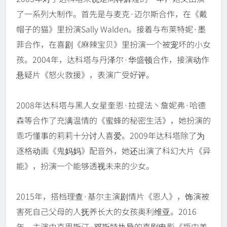
了一系列大制作。首先是与麦克·迈尔斯合作，在《戴
帽子的猫》里扮演Sally Walden。接着与布莱特妮·墨
菲合作，在喜剧《麻辣宝贝》里扮演一个被宠坏的小女
孩。2004年，达科塔与丹泽尔·华盛顿合作，接演动作
悬疑片《怒火救援》，表演广受好评。
2008年达科塔与黑人女星奎恩·拉提法丶詹妮弗·哈德
森等合作了充满温情的《蜜蜂的秘密生活》，她扮演的
乖巧懂事的莉莉十分讨人喜爱。2009年达科塔除了为
逐格动画《鬼妈妈》配音外，她还出演了科幻大片《异
能》，扮演一个能够透视未来的少女。
2015年，搭档理查·基尔主演剧情片《恩人》，饰演被
害死自己父母的人抚养长大的女孩奥利维亚。2016
年，主演由克里斯汀·邓斯特执导的喜剧电影《瓶中美