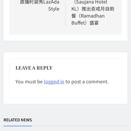
直播时装秀LazAda
（Saujana Hotel
Style
KL）推出斋戒月自助
餐（Ramadhan
Buffet）盛宴
LEAVE A REPLY
You must be
logged in
to post a comment.
RELATED NEWS