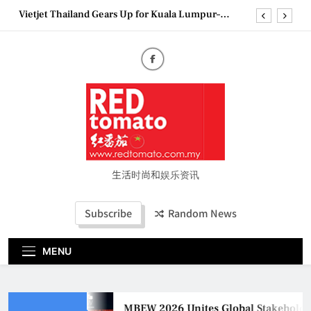
Skip
Vietjet Thailand Gears Up for Kuala Lumpur–
to
Bangkok Service Launch on9 October
content
Epson reinvents affordable printing with next-
generation EcoTank Series
Couture Fashion Week Malaysia 2026– Press
Conference
MBEW 2026 Unites Global Stakeholders to Shape
the Future of Business Events
Vietjet Thailand Gears Up for Kuala Lumpur–
Bangkok Service Launch on9 October
Epson reinvents affordable printing with next-
generation EcoTank Series
生活时尚和娱乐资讯
Couture Fashion Week Malaysia 2026– Press
Conference
Subscribe
Random News
MENU
MBEW 2026 Unites Global Stakeholders