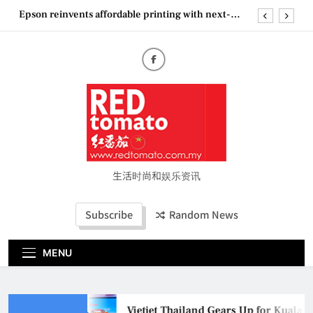
Skip
Epson reinvents affordable printing with next-
to
generation EcoTank Series
content
Couture Fashion Week Malaysia 2026– Press
Conference
“See Her Heal – 1,000 Untold Stories” 为马来西亚
妈妈提供分享剖腹产复原历程的空间
Vietjet Thailand Gears Up for Kuala Lumpur–
Bangkok Service Launch on9 October
Epson reinvents affordable printing with next-
generation EcoTank Series
Couture Fashion Week Malaysia 2026– Press
Conference
生活时尚和娱乐资讯
“See Her Heal – 1,000 Untold Stories” 为马来西亚
妈妈提供分享剖腹产复原历程的空间
Subscribe
Random News
MENU
Vietjet Thailand Gears Up for Kuala