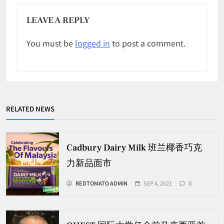
LEAVE A REPLY
You must be
logged in
to post a comment.
RELATED NEWS
Cadbury Dairy Milk 班兰椰香巧克
力新品面市
REDTOMATO ADMIN
SEP 4, 2021
0