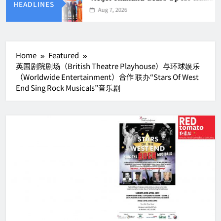
HEADLINES
Aug 7, 2026
Home
Featured
英国剧院剧场（British Theatre Playhouse）与环球娱乐
（Worldwide Entertainment）合作 联办“Stars Of West
End Sing Rock Musicals”音乐剧