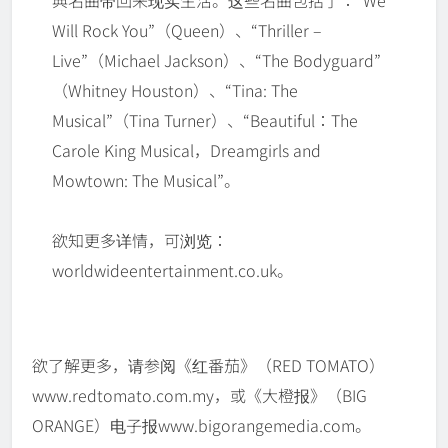
典名曲带回来现实生活。这些名曲包括了：“We
Will Rock You”（Queen）、“Thriller –
Live”（Michael Jackson）、“The Bodyguard”
（Whitney Houston）、“Tina: The
Musical”（Tina Turner）、“Beautiful：The
Carole King Musical，Dreamgirls and
Mowtown: The Musical”。
欲知更多详情，可浏览：
worldwideentertainment.co.uk。
欲了解更多，请参阅《红番茄》（RED TOMATO）
www.redtomato.com.my，或《大橙报》（BIG
ORANGE）电子报www.bigorangemedia.com。