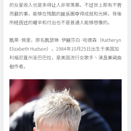
的女星收入也是多得让人非常羡慕。不过世上那有不劳
而获的事，能够在残酷的娱乐圈夺得成就和光环，背後
所经历过的艰辛和付出也不是普通人能够想像的。
凯蒂·佩里，原名凯瑟琳·伊丽莎白·哈德森（Katheryn
Elizabeth Hudson），1984年10月25日出生于美国加
利福尼亚州圣巴巴拉，是美国流行女歌手丶演员兼词曲
创作者。