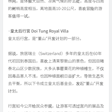
林间，是体验大自然、凉爽气候的好去处，高度与四周
的树梢高度相当，离地面高10-20公尺，喜欢冒险的游
客值得一试。
·皇太后行宮 Doi Tung Royal Villa
皇太后行宫，是“董山”开发计划的一部分。
据说，旅居瑞士（Switzerland）多年的皇太后在60年
代初回到泰国后，喜欢上清莱黎敦山的景色，但因目睹
泰北山区少数民族，大多从事罂粟花的种植维生，不仅
因毒品害人不浅，也因种植面积日益扩大，导致生态失
去平衡，所以下令成立皇太后基金会，发起“董山”开发
计划。
行宫如今公开给民众参观，让游客可透过宫内的展品及