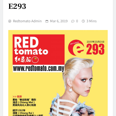
E293
Redtomato Admin
Mar 6, 2019
0
3 Mins