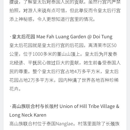
摆设，了解皇太后对泰国人民的贡献。虽然行宫内严禁
拍照，对游人来说有点可惜，但此举反而令皇太后行宫
添上神秘感，令人更想知道行宫里的情况。
·皇太后花园 Mae Fah Luang Garden @ Doi Tung
皇太后花园就是皇太后行宫的后花园，离清莱市区50
公里，位于1000多米的董山山顶上。皇太后为开发泰
北经济、平抚民心做过巨大的贡献，她生前备受泰国人
民的尊重。整个皇太后行宫占地4万多平方米，皇太后
花园占地2万多平方米，园内种满了世界各地百种珍稀
花卉。
·高山族联合村与长颈村 Union of Hill Tribe Village &
Long Neck Karen
高山族联合村位于泰国Nanglae。村落里面除了长颈族