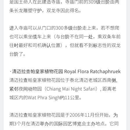
是国王命人在此建造寺庙，寺庙门前的309级台阶由两
条长龙雕塑守护，双龙寺因此得名。
进入寺庙可以从门口的300多级台阶走上来，若不想爬
也可以乘坐缆车上来（与台阶不在同一处，乘双条车前
往时最好和司机确认位置），但就看不到标志性的双龙
台阶了。
·清迈拉查帕皇家植物花园 Royal Flora Ratchaphruek
清迈拉查帕皇家植物花园位于泰北清迈老城区西南侧,
紧邻夜间动物园（Chiang Mai Night Safari）, 距离老
城区内的Wat Phra Singh约11公里。
清迈拉查帕皇家植物花园是于2006年11月份开始，为
期3个月在清迈举办的国际园艺博览会主办地点。它同