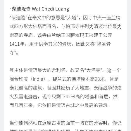
·柴迪隆寺 Wat Chedi Luang
“柴迪隆”在泰文中的意思是“大塔”，因寺中央一座兰纳
式四方形大佛塔而得名，与帕邢寺并列为清迈地位最为
崇高的寺庙。该寺由兰纳王国萨孟玛王兴建于公元
1411年，用于供奉其父的骨灰，因此又称“隆圣骨
寺”。
其主体是清迈最大的舍利塔，故又名“大塔寺”。这一个
混合印度（India）、锡兰式的佛塔原本高98米，曾是
泰北最高的建筑，但因其经历了大地震、泰缅战争的炮
火及雷电袭击，现今只剩下42米高的塔基和首层，然
而几百年来，它依旧是清迈古城之中最高的建筑。
当你能偶然站在这座古塔的面前一睹它的芳容时，你仍