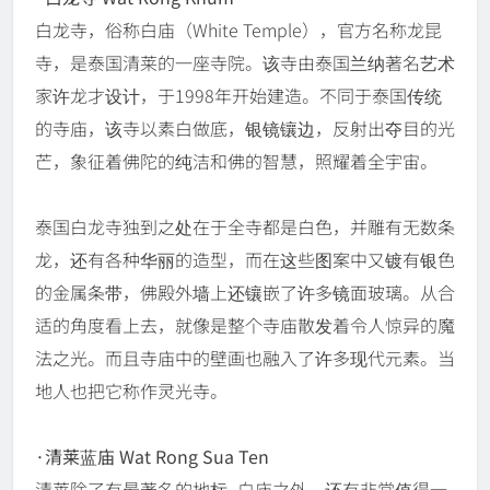
白龙寺，俗称白庙（White Temple），官方名称龙昆
寺，是泰国清莱的一座寺院。该寺由泰国兰纳著名艺术
家许龙才设计，于1998年开始建造。不同于泰国传统
的寺庙，该寺以素白做底，银镜镶边，反射出夺目的光
芒，象征着佛陀的纯洁和佛的智慧，照耀着全宇宙。
泰国白龙寺独到之处在于全寺都是白色，并雕有无数条
龙，还有各种华丽的造型，而在这些图案中又镀有银色
的金属条带，佛殿外墙上还镶嵌了许多镜面玻璃。从合
适的角度看上去，就像是整个寺庙散发着令人惊异的魔
法之光。而且寺庙中的壁画也融入了许多现代元素。当
地人也把它称作灵光寺。
·清莱蓝庙 Wat Rong Sua Ten
清莱除了有最著名的地标–白庙之外，还有非常值得一