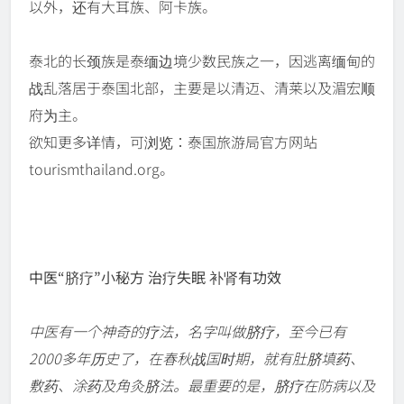
以外，还有大耳族、阿卡族。
泰北的长颈族是泰缅边境少数民族之一，因逃离缅甸的
战乱落居于泰国北部，主要是以清迈、清莱以及湄宏顺
府为主。
欲知更多详情，可浏览：泰国旅游局官方网站
tourismthailand.org。
中医“脐疗”小秘方 治疗失眠 补肾有功效
中医有一个神奇的疗法，名字叫做脐疗，至今已有
2000多年历史了，在春秋战国时期，就有肚脐填药、
敷药、涂药及角灸脐法。最重要的是，脐疗在防病以及