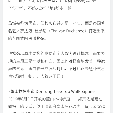
Museum）！前者代表天堂，后者则代表地狱。去
了“天堂”，不妨来这个“地狱”走一趟。
虽然被称为黑庙，但其实它并非是一座庙，而是泰国著
名艺术家达万·杜参尼（Thawan Duchanee）打造出来
的花园式暗黑博物馆。
博物馆以原木结构的泰式庙宇大殿为设计概念，而要表
现的主题正是地狱和死亡，因此也难怪会散发着一种诡
异的气息，跟白庙形成强烈对比，不过也正是这种气息
令它独树一帜，让人着迷不已！
·董山林梢步道 Doi Tung Tree Top Walk Zipline
2016年8月1日开放的董山林梢步道，一如其名是建在
树梢上的步道，位于清莱府皇太后花园内。该步道穿越