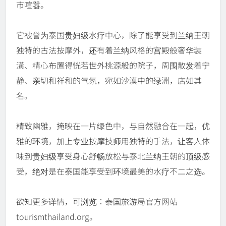
市喧嚣。
它被誉为泰国贵妇级水疗中心，除了能享受到兰纳王朝
独特的古法按摩外，还有着兰纳风格的宫殿般奢华装
潢、精心布置得恍若世外桃源般的院子，周围散发着宁
静、亲切和祥和的气氛，宛如沙漠中的绿洲，店如其
名。
精致幽雅，掩映在一片绿色中，与自然融合在一起，优
雅的环境，加上专业按摩技师用独特的手法，让客人体
味到贵妇级享受身心舒畅放松与泰北兰纳王朝的顶级感
受，绝对是在泰国能享受到环境最美的水疗不二之选。
欲知更多详情，可浏览：泰国旅游局官方网站
tourismthailand.org。