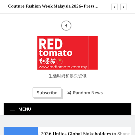
Skip
Couture Fashion Week Malaysia 2026– Press
to
Conference
content
MBEW 2026 Unites Global Stakeholders to Shape
the Future of Business Events
Vietjet Thailand Gears Up for Kuala Lumpur–
Bangkok Service Launch on9 October
Epson reinvents affordable printing with next-
generation EcoTank Series
Couture Fashion Week Malaysia 2026– Press
Conference
生活时尚和娱乐资讯
Subscribe
Random News
MENU
MBEW 2026 Unites Global Stakeholders to Shape the F