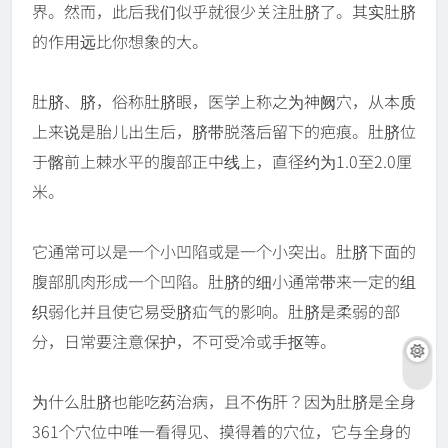
界。然而，此后我们似乎就很少关注肚脐了。其实肚脐
的作用远比你想象的大。
肚脐、脐，俗称肚脐眼，医学上称之为神阙穴，从本质
上来说是胎儿出生后，脐带脱落后留下的疤痕。肚脐位
于髂前上棘水平的腹部正中线上，直径约为1.0至2.0厘
米。
它通常可以是一个小凹陷或是一个小突出。肚脐下面的
腹部肌肉形成一个凹陷。肚脐的细小通常带来一定的组
织弱化并且使它易受脐疝气的影响。肚脐是柔弱的部
分，日常要注意保护，不可受冷或手抠等。
为什么肚脐也能吃药治病，且不伤肝？因为肚脐是全身
361个穴位中唯一看得见、摸得着的穴位，它与全身的