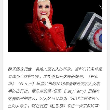
娱乐圈这行业一贯给人高收入的印象，当然先决条件是
要成为当红的明星，才能够拥有这样的福利，《福布
斯》（Forbes）早前公布的2018年全球最高收入女歌
手的排行榜，便显示凱蒂·佩里（Katy Perry）是拥有
这样能耐的艺人，因为她已经成为了2018年首位最吸
金的女歌手。现在就随《红番茄》来进一步了解凱蒂·