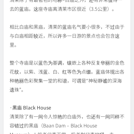
去的蓝庙。这座寺庙离清莱市区很近（3.5公里）。
相比白庙和黑庙，清莱的蓝庙名气要小很多，不过由于
与白庙相距较近，所以许多一日游的景点也会包含这
里。
整个寺庙是以蓝色为基调，镶嵌上各种反复华丽的金色
花纹，以紫、浅蓝、白、红等色为点缀。蓝庙体现出各
种艳丽色彩聚集一堂的和谐，可谓是“神秘静谧的深海
遗珠”。
·黑庙 Black House
清莱除了有一间令人惊艳的白庙外，也还有一间同样不
容错过的黑庙（Baan Dam – Black House