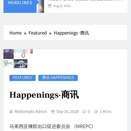
HEADLINES
Aug 8, 2026
Home
Featured
Happenings·商讯
FEATURED
商讯 HAPPENINGS
Happenings·商讯
Redtomato Admin
Sep 26, 2018
0
1 Mins
马来西亚橡胶出口促进委员会 （MREPC）