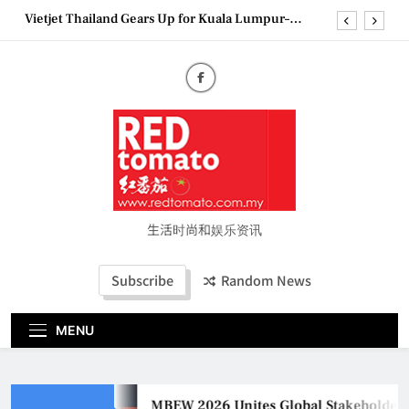
Skip
Vietjet Thailand Gears Up for Kuala Lumpur–
to
Bangkok Service Launch on9 October
content
Epson reinvents affordable printing with next-
generation EcoTank Series
Couture Fashion Week Malaysia 2026– Press
Conference
MBEW 2026 Unites Global Stakeholders to Shape
the Future of Business Events
Vietjet Thailand Gears Up for Kuala Lumpur–
Bangkok Service Launch on9 October
Epson reinvents affordable printing with next-
generation EcoTank Series
生活时尚和娱乐资讯
Couture Fashion Week Malaysia 2026– Press
Conference
Subscribe
Random News
MENU
MBEW 2026 Unites Global Stakeholders t