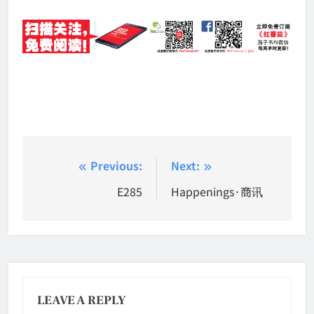
Post
Previous:
Next:
navigation
E285
Happenings·商讯
LEAVE A REPLY