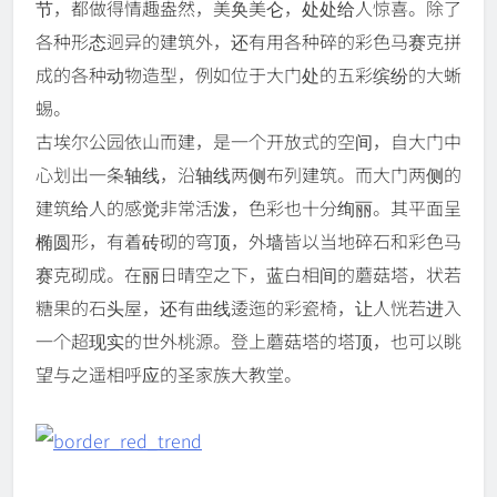
节，都做得情趣盎然，美奂美仑，处处给人惊喜。除了
各种形态迥异的建筑外，还有用各种碎的彩色马赛克拼
成的各种动物造型，例如位于大门处的五彩缤纷的大蜥
蜴。
古埃尔公园依山而建，是一个开放式的空间，自大门中
心划出一条轴线，沿轴线两侧布列建筑。而大门两侧的
建筑给人的感觉非常活泼，色彩也十分绚丽。其平面呈
椭圆形，有着砖砌的穹顶，外墙皆以当地碎石和彩色马
赛克砌成。在丽日晴空之下，蓝白相间的蘑菇塔，状若
糖果的石头屋，还有曲线逶迤的彩瓷椅，让人恍若进入
一个超现实的世外桃源。登上蘑菇塔的塔顶，也可以眺
望与之遥相呼应的圣家族大教堂。