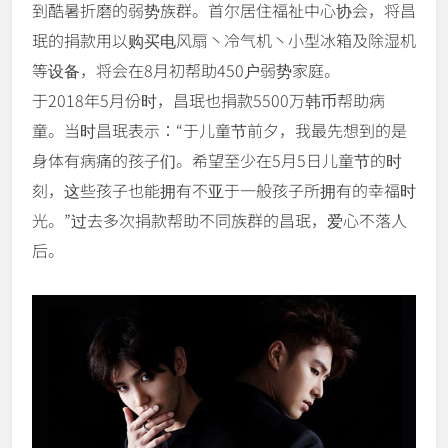
到酷暑折磨的弱势族群。首尔居住福祉中心协会，将昌
珉的捐款用以购买电风扇丶冷气机丶小型冰箱及除湿机
等设备，将会在8月初帮助450户弱势家庭。
于2018年5月份时，昌珉也捐款5500万韩币帮助病
童。当时昌珉表示：“于儿童节前夕，我最先想到的是
身体有病痛的孩子们。希望至少在5月5日儿童节的时
刻，这些孩子也能拥有不亚于一般孩子所拥有的幸福时
光。”过去多次捐款帮助不同族群的昌珉，爱心不落人
后。