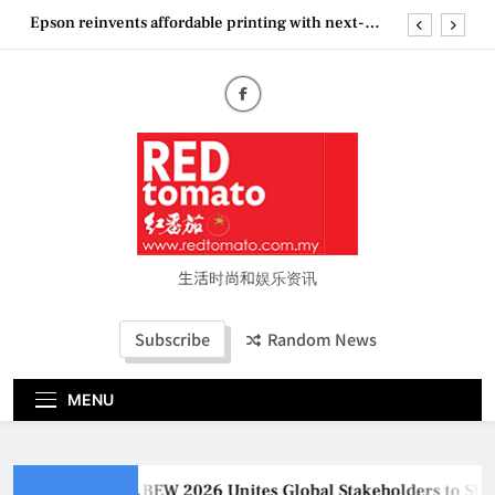
Skip
Couture Fashion Week Malaysia 2026– Press
to
Conference
content
MBEW 2026 Unites Global Stakeholders to Shape
the Future of Business Events
Vietjet Thailand Gears Up for Kuala Lumpur–
Bangkok Service Launch on9 October
Epson reinvents affordable printing with next-
generation EcoTank Series
Couture Fashion Week Malaysia 2026– Press
Conference
生活时尚和娱乐资讯
Subscribe
Random News
MENU
MBEW 2026 Unites Global Stakeholders to Shape the