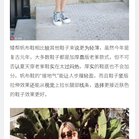
矮帮帆布鞋相比较其他鞋子来说更为轻薄，虽然今年是
复古元年，大多数鞋子都是加厚蠢版老爹款式，但不可
否认夏天穿老爹鞋实在太过闷热，厚实的鞋底也不会加
分。帆布鞋的“接地气”能让人步履轻盈，而且鞋子竖版
拉伸效果还能从视觉上拉长腿部线条，选择更接近肤色
的鞋子效果更好。