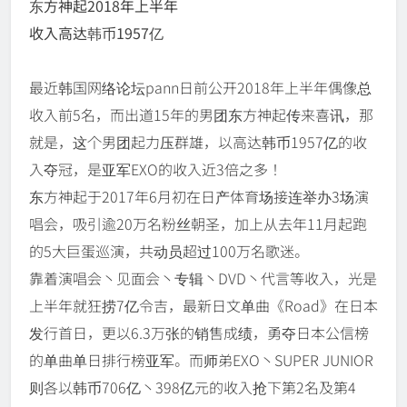
东方神起2018年上半年
收入高达韩币1957亿
最近韩国网络论坛pann日前公开2018年上半年偶像总
收入前5名，而出道15年的男团东方神起传来喜讯，那
就是，这个男团起力压群雄，以高达韩币1957亿的收
入夺冠，是亚军EXO的收入近3倍之多！
东方神起于2017年6月初在日产体育场接连举办3场演
唱会，吸引逾20万名粉丝朝圣，加上从去年11月起跑
的5大巨蛋巡演，共动员超过100万名歌迷。
靠着演唱会丶见面会丶专辑丶DVD丶代言等收入，光是
上半年就狂捞7亿令吉，最新日文单曲《Road》在日本
发行首日，更以6.3万张的销售成绩，勇夺日本公信榜
的单曲单日排行榜亚军。而师弟EXO丶SUPER JUNIOR
则各以韩币706亿丶398亿元的收入抢下第2名及第4