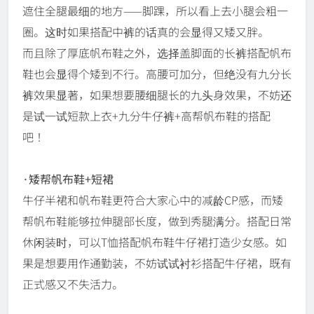
遮住全腿最细的地方——脚踝，所以看上去小腿会粗一
圈。这时如果搭配中裤的话真的会显得又矮又胖。
而且除了厚底帆布鞋之外，选择盖脚面的长裤搭配帆布
鞋也会显得个矮到不行。高腰可加分，但绝没有九分长
裤效果显著，如果想要腰细腿长的九头身效果，不妨还
是试一试短款上衣+九分牛仔裤+高帮帆布鞋的搭配
吧！
·矮帮帆布鞋+短裙
牛仔半裙和帆布鞋更符合大家心中的减龄CP感，而矮
帮帆布鞋能够拉伸腿部长度，做到秀腿满分。搭配日常
休闲装时，可以T恤搭配帆布鞋牛仔裙打造少女感。如
果是想要用作通勤装，不妨试试衬衫搭配牛仔裙，既有
正式感又不失活力。