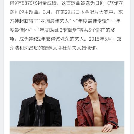
得9万5879张销量成绩，这首歌曲被选为日剧《旅馆花
嫁》的主题曲。3月，在第29届日本金唱片大奖中，东
方神起获得了“亚洲最佳艺人”丶“年度最佳专辑”丶“年
度最佳MV”丶“年度Best 3专辑赏”等共5个部门的奖
项，成为连续2年获得该殊荣的艺人。2015年5月，郑
允浩和沈昌珉的蜡像入驻杜莎夫人蜡像馆。