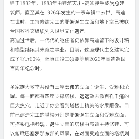
建于1882年，1883年由建筑天才–高迪接手成为总建
筑师，直至其在1926年发生的一宗车祸中去世。高迪
在世时，主持修建完工的耶稣诞生立面和地下室已被联
合国教科文组织列入世界文化遗产。
高迪过世后，一代代的继任者仍依靠高迪留下的设计稿
和模型继续其未竟之事业。目前，这座现代主义建筑完
成了将近60%，但真正竣工须要等到2026年高迪逝世
百周年纪念时。
圣家族大教堂共设有三座宏伟的立面：诞生、受难和荣
耀。每一面都有四座支撑塔楼，远远望去像百孔千疮的
巨大蚁穴，走近了你会看到塔楼上精美的水果雕像。目
前已建造完工的塔楼分别是耶稣诞生立面和受难立面，
可搭乘电梯参观。诞生立面的塔楼由高迪主持修建，可
以俯瞰巴塞罗那东部的风景，在对面受难立面的塔楼则