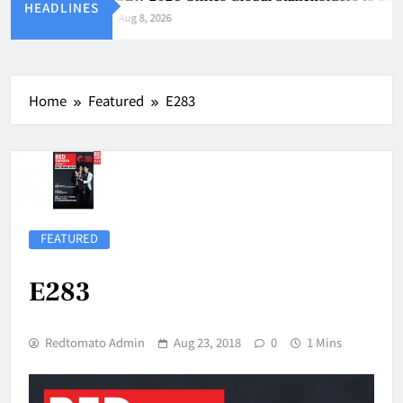
HEADLINES
Aug 8, 2026
Home
Featured
E283
FEATURED
E283
Redtomato Admin
Aug 23, 2018
0
1 Mins