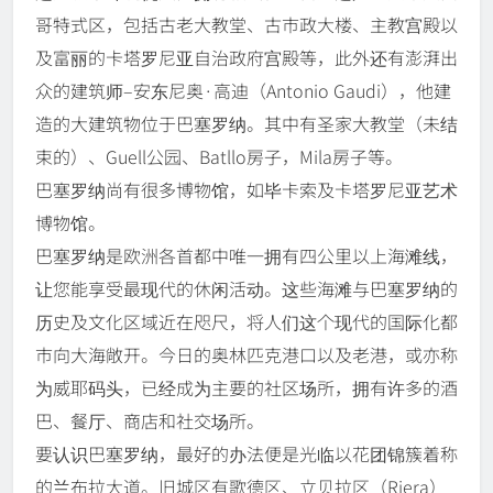
哥特式区，包括古老大教堂、古市政大楼、主教宫殿以
及富丽的卡塔罗尼亚自治政府宫殿等，此外还有澎湃出
众的建筑师–安东尼奥·高迪（Antonio Gaudi），他建
造的大建筑物位于巴塞罗纳。其中有圣家大教堂（未结
束的）、Guell公园、Batllo房子，Mila房子等。
巴塞罗纳尚有很多博物馆，如毕卡索及卡塔罗尼亚艺术
博物馆。
巴塞罗纳是欧洲各首都中唯一拥有四公里以上海滩线，
让您能享受最现代的休闲活动。这些海滩与巴塞罗纳的
历史及文化区域近在咫尺，将人们这个现代的国际化都
市向大海敞开。今日的奥林匹克港口以及老港，或亦称
为威耶码头，已经成为主要的社区场所，拥有许多的酒
巴、餐厅、商店和社交场所。
要认识巴塞罗纳，最好的办法便是光临以花团锦簇着称
的兰布拉大道。旧城区有歌德区、立贝拉区（Riera）