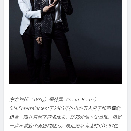
东方神起（TVXQ）是韩国（South Korea）
S.M.Entertainment于2003年推出的五人男子和声舞蹈
组合，现在只剩下两名成员，即郑允浩丶沈昌珉，但是
一点不减这个男团的魅力，最近更以高达韩币1957亿