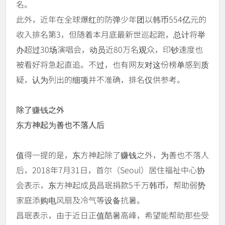
名。
此外，近年在全球爆红的防弹少年团以韩币554亿元的
收入排名第3，但随着本月底最新世巡起跑，总计将举
办超过30场演唱会，动员近80万名观众，印钞速度也
被看好将急起直追。不过，也有网友对这份榜单感到质
疑，认为列出的细项并不准确，排名仅供参考。
除了赚钱之外
东方神起为善也不落人后
值得一提的是，东方神起除了赚钱之外，为善也不落人
后，2018年7月31日，首尔（Seoul）居住福祉中心协
会表示，东方神起成员昌珉捐款5千万韩币，帮助弱势
家庭添购电风扇及冷气等设备抗暑。
昌珉表示，由于近日正值酷暑高峰，希望能帮助那些受