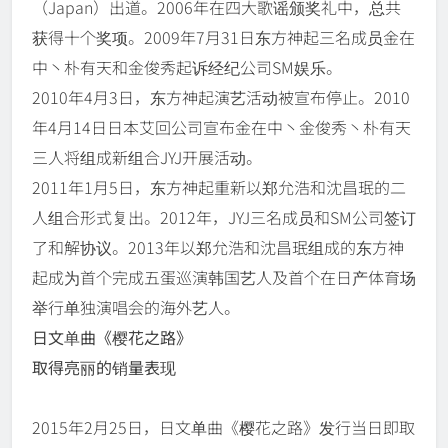
（Japan）出道。2006年在四大歌谣颁奖礼中，总共
获得十个奖项。2009年7月31日东方神起三名成员金在
中丶朴有天和金俊秀起诉经纪公司SM娱乐。
2010年4月3日，东方神起演艺活动被宣布停止。2010
年4月14日日本艾回公司宣布金在中丶金俊秀丶朴有天
三人将组成新组合JYJ开展活动。
2011年1月5日，东方神起重新以郑允浩和沈昌珉的二
人组合形式复出。2012年，JYJ三名成员和SM公司签订
了和解协议。2013年以郑允浩和沈昌珉组成的东方神
起成为首个完成五蛋巡演韩国艺人及首个在日产体育场
举行单独演唱会的海外艺人。
日文单曲《樱花之路》
取得亮丽的销量表现
2015年2月25日，日文单曲《樱花之路》发行当日即取