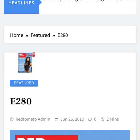
HEADLINES
 4, 2026
Home
Featured
E280
FEATURED
E280
Redtomato Admin
Jun 26, 2018
0
2 Mins