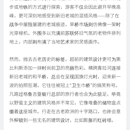
步或地铁的方式进行探索，游客不仅会因此避开早晚高
峰，更可深刻地感受到新旧老城的混搭风格——除了在
战争中屡毁屡建的老城痕迹，旱桥市场则仿佛像一架时
光穿梭机，外围多以充满前苏联怀旧气氛的老物件排列
地上，内部则布满了当地艺术家的灵感画作。
然而，抛去古老历史的标签，超前的建筑设计更可为第
比利斯添加一抹时尚前卫的亮丽色彩。横跨库拉河连接
新旧老城的和平桥，总会在呈现国旗灯光时，迎来新一
波的拍照狂潮，它往往被冠上“卫生巾桥”的搞笑称号。
凡路过格鲁吉亚银行总部的旅行者也会为此驻足，毕竟
以野蛮主义的建筑风格并不常见，它像堆叠的储物盒点
缀着这座城市。行走在古老欧洲的十字路口，也许会意
外解锁到一些无名的建筑设计，比如膨胀的红砖楼。