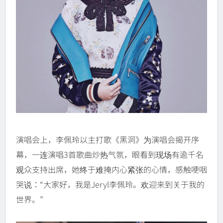
演唱会上，李佩玲以主打歌《黑洞》为演唱会揭开序
幕，一连演唱3首歌曲炒热气氛，眼看到现场有逾千名
观众支持出席，她终于难掩内心紧张的心情，感触哽咽
哭说：“大家好，我是Jeryl李佩玲。欢迎来到关于我的
世界。”