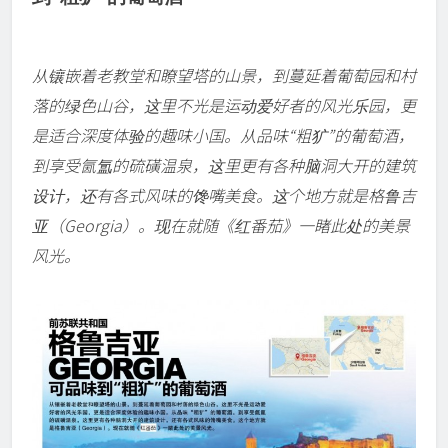
从镶嵌着老教堂和瞭望塔的山景，到蔓延着葡萄园和村
落的绿色山谷，这里不光是运动爱好者的风光乐园，更
是适合深度体验的趣味小国。从品味“粗犷”的葡萄酒，
到享受氤氲的硫磺温泉，这里更有各种脑洞大开的建筑
设计，还有各式风味的馋嘴美食。这个地方就是格鲁吉
亚（Georgia）。现在就随《红番茄》一睹此处的美景
风光。