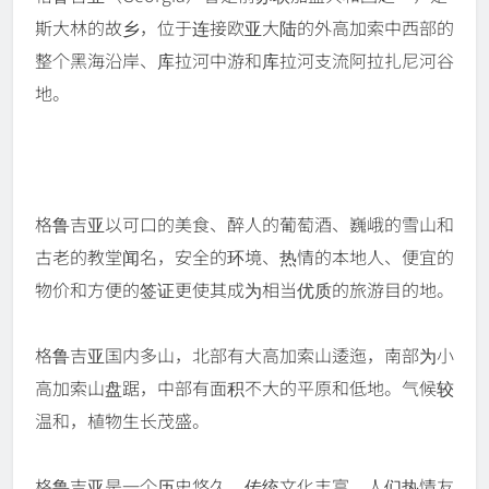
斯大林的故乡，位于连接欧亚大陆的外高加索中西部的
整个黑海沿岸、库拉河中游和库拉河支流阿拉扎尼河谷
地。
格鲁吉亚以可口的美食、醉人的葡萄酒、巍峨的雪山和
古老的教堂闻名，安全的环境、热情的本地人、便宜的
物价和方便的签证更使其成为相当优质的旅游目的地。
格鲁吉亚国内多山，北部有大高加索山逶迤，南部为小
高加索山盘踞，中部有面积不大的平原和低地。气候较
温和，植物生长茂盛。
格鲁吉亚是一个历史悠久、传统文化丰富、人们热情友