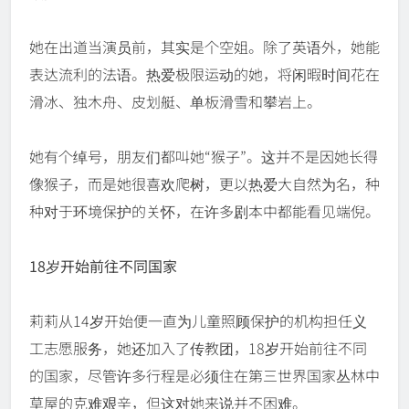
她在出道当演员前，其实是个空姐。除了英语外，她能
表达流利的法语。热爱极限运动的她，将闲暇时间花在
滑冰、独木舟、皮划艇、单板滑雪和攀岩上。
她有个绰号，朋友们都叫她“猴子”。这并不是因她长得
像猴子，而是她很喜欢爬树，更以热爱大自然为名，种
种对于环境保护的关怀，在许多剧本中都能看见端倪。
18岁开始前往不同国家
莉莉从14岁开始便一直为儿童照顾保护的机构担任义
工志愿服务，她还加入了传教团，18岁开始前往不同
的国家，尽管许多行程是必须住在第三世界国家丛林中
草屋的克难艰辛，但这对她来说并不困难。