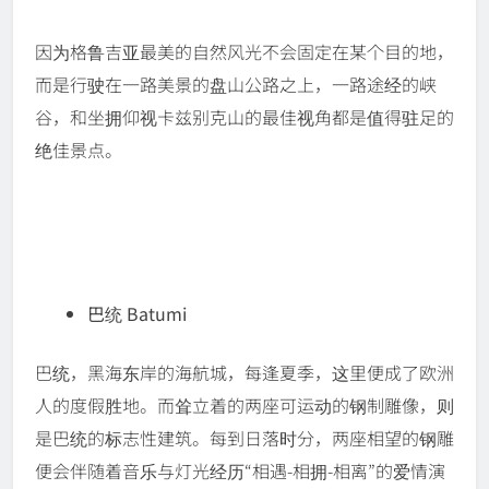
因为格鲁吉亚最美的自然风光不会固定在某个目的地，
而是行驶在一路美景的盘山公路之上，一路途经的峡
谷，和坐拥仰视卡兹别克山的最佳视角都是值得驻足的
绝佳景点。
巴统 Batumi
巴统，黑海东岸的海航城，每逢夏季，这里便成了欧洲
人的度假胜地。而耸立着的两座可运动的钢制雕像，则
是巴统的标志性建筑。每到日落时分，两座相望的钢雕
便会伴随着音乐与灯光经历“相遇-相拥-相离”的爱情演