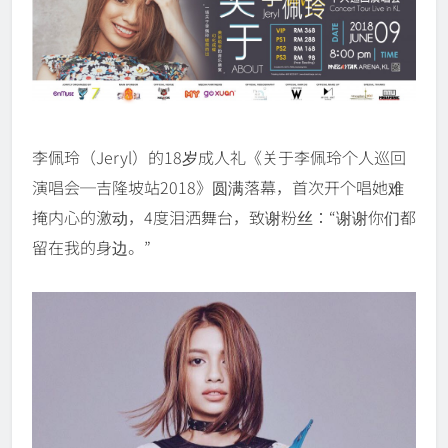
李佩玲（Jeryl）的18岁成人礼《关于李佩玲个人巡回
演唱会─吉隆坡站2018》圆满落幕，首次开个唱她难
掩内心的激动，4度泪洒舞台，致谢粉丝：“谢谢你们都
留在我的身边。”