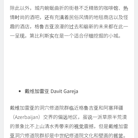
除此以外，城内蜿蜒曲折的街巷不乏精致的咖啡馆、热
情时尚的酒吧，还有充满着民俗风情的地毯商店以及怪
趣的酒店，格鲁吉亚浪漫的过去和崭新的未来都在此一
一呈现，第比利斯实在是一个适合仔细挖掘的小城。
戴维加雷亚 Davit Gareja
戴维加雷亚的洞穴修道院群临近格鲁吉亚和阿塞拜疆
（Azerbaijan）交界的偏远地区，虽说一派草原半荒漠
的景象比不上山清水秀带来的视觉震撼，但是戴维加雷
亚洞穴修道院群却是中世纪修道院文化和壁画的摇篮。