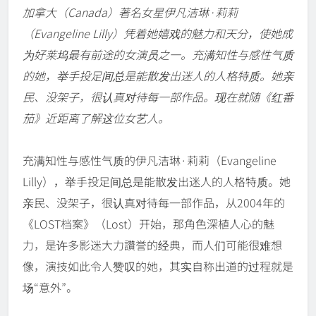
加拿大（Canada）著名女星伊凡洁琳·莉莉
（Evangeline Lilly）凭着她嬉戏的魅力和天分，使她成
为好莱坞最有前途的女演员之一。充满知性与感性气质
的她，举手投足间总是能散发出迷人的人格特质。她亲
民、没架子，很认真对待每一部作品。现在就随《红番
茄》近距离了解这位女艺人。
充满知性与感性气质的伊凡洁琳·莉莉（Evangeline
Lilly），举手投足间总是能散发出迷人的人格特质。她
亲民、没架子，很认真对待每一部作品，从2004年的
《LOST档案》（Lost）开始，那角色深植人心的魅
力，是许多影迷大力讚誉的经典，而人们可能很难想
像，演技如此令人赞叹的她，其实自称出道的过程就是
场“意外”。