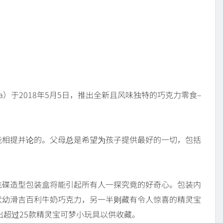
ysia）于2018年5月5日，推出全新且风味独特的巧克力零食–
能相提并论的。父母总是希望为孩子提供最好的一切，包括
飞碟造型包装盒将能引起所有人一探究竟的好奇心。包装内
状幼滑吉百利牛奶巧克力，另一半则藏有令人惊喜的精灵宝
次推出超过25款精灵宝可梦小玩具以供收藏。