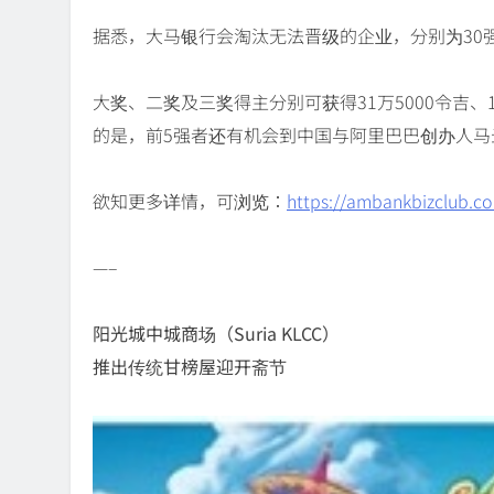
据悉，大马银行会淘汰无法晋级的企业，分别为30强
大奖、二奖及三奖得主分别可获得31万5000令吉、1
的是，前5强者还有机会到中国与阿里巴巴创办人
欲知更多详情，可浏览：
https://ambankbizclub.c
—–
阳光城中城商场（Suria KLCC）
推出传统甘榜屋迎开斋节