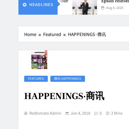
vice Launch on9 October
Epson reinvents afford
HEADLINES
Aug 4, 2026
Home
Featured
HAPPENINGS·商讯
FEATURED
商讯 HAPPENINGS
HAPPENINGS·商讯
Redtomato Admin
Jun 4, 2018
0
2 Mins