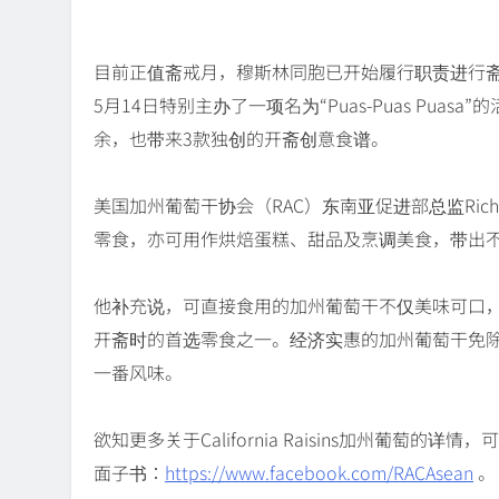
目前正值斋戒月，穆斯林同胞已开始履行职责进行斋戒
5月14日特别主办了一项名为“Puas-Puas Pu
余，也带来3款独创的开斋创意食谱。
美国加州葡萄干协会（RAC）东南亚促进部总监Rich
零食，亦可用作烘焙蛋糕、甜品及烹调美食，带出
他补充说，可直接食用的加州葡萄干不仅美味可口
开斋时的首选零食之一。经济实惠的加州葡萄干免
一番风味。
欲知更多关于California Raisins加州葡萄的详情
面子书：
https://www.facebook.com/RACAsean
。