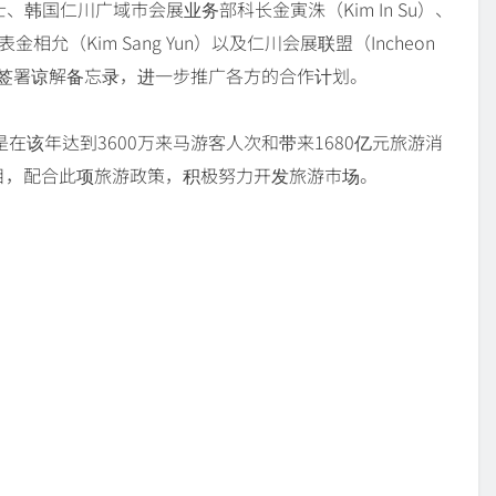
士、韩国仁川广域市会展业务部科长金寅洙（Kim In Su）、
n）代表金相允（Kim Sang Yun）以及仁川会展联盟（Incheon
an），共同签署谅解备忘录，进一步推广各方的合作计划。
在该年达到3600万来马游客人次和带来1680亿元旅游消
”项目，配合此项旅游政策，积极努力开发旅游市场。