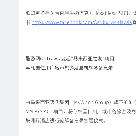
欲知更多有关吉百利牛奶巧克力Lickables的资讯
书
https://www.facebook.com/CadburyMalaysia
—–
酷游网GoTravez发起“马来西亚之友”项目
与韩国仁川广域市旅游发展机构签备忘录
由马来西亚迈沃集团（MyWorld Group）旗下的酷游网
MALAYSIA）”项目，将与韩国仁川广域市各旅游及
坡洲际酒店进行谅解备忘录签署仪式。