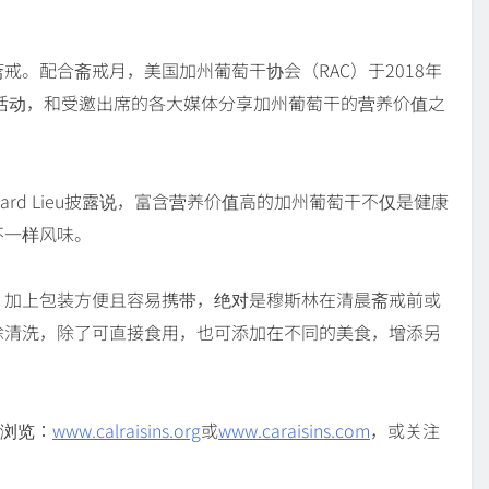
。配合斋戒月，美国加州葡萄干协会（RAC）于2018年
asa”的活动，和受邀出席的各大媒体分享加州葡萄干的营养价值之
ard Lieu披露说，富含营养价值高的加州葡萄干不仅是健康
不一样风味。
，加上包装方便且容易携带，绝对是穆斯林在清晨斋戒前或
除清洗，除了可直接食用，也可添加在不同的美食，增添另
，可浏览：
www.calraisins.org
或
www.caraisins.com
，或关注